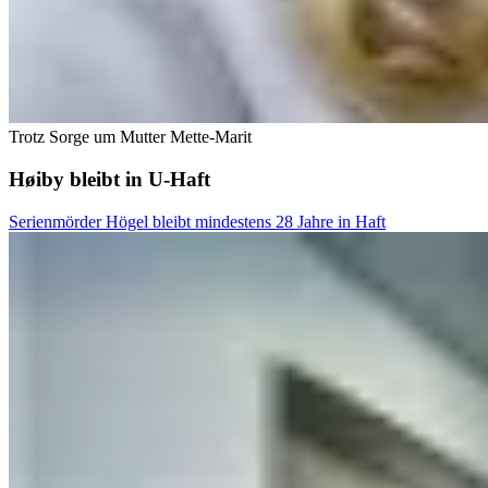
Trotz Sorge um Mutter Mette-Marit
Høiby bleibt in U-Haft
Serienmörder Högel bleibt mindestens 28 Jahre in Haft