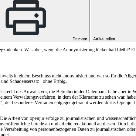
Drucken
Artikel teilen
wegzudenken. Was aber, wenn die Anonymisierung lückenhaft bleibt? E
alts in einem Beschluss nicht anonymisiert und war so für die Allgeme
und Schadensersatz - ohne Erfolg.
keitsrecht des Anwalts vor, die Betreiberin der Datenbank habe aber in
n einem Verwaltungsverfahren, in dem der Klarname zu sehen war, hab
", der besonderes Vertrauen entgegengebracht werden dürfe. Openjur h
ie Arbeit von openjur erfolge zu journalistischen und wissenschaftli
nveröffentlichte Urteile an und arbeite redaktionell an diesen. Durch di
die Verarbeitung von personenbezogenen Daten zu journalistischen od
ündet.