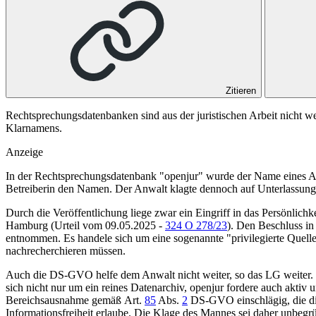
Zitieren
Rechtsprechungsdatenbanken sind aus der juristischen Arbeit nicht 
Klarnamens.
Anzeige
In der Rechtsprechungsdatenbank "openjur" wurde der Name eines Anw
Betreiberin den Namen. Der Anwalt klagte dennoch auf Unterlassung 
Durch die Veröffentlichung liege zwar ein Eingriff in das Persönlich
Hamburg (Urteil vom 09.05.2025 -
324 O 278/23
). Den Beschluss i
entnommen. Es handele sich um eine sogenannte "privilegierte Quelle
nachrecherchieren müssen.
Auch die DS-GVO helfe dem Anwalt nicht weiter, so das LG weiter. D
sich nicht nur um ein reines Datenarchiv, openjur fordere auch aktiv u
Bereichsausnahme gemäß
Art.
85
Abs.
2
DS-GVO
einschlägig, die 
Informationsfreiheit erlaube. Die Klage des Mannes sei daher unbegr