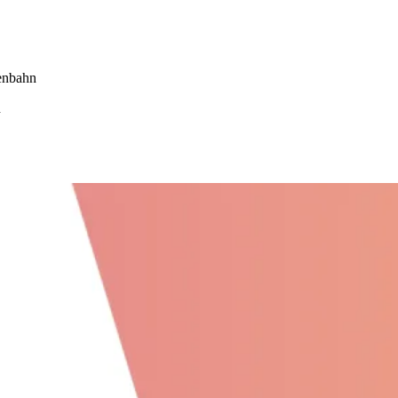
ßenbahn
n