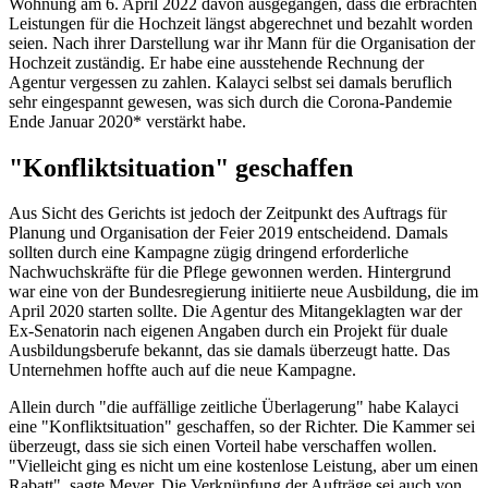
Wohnung am 6. April 2022 davon ausgegangen, dass die erbrachten
Leistungen für die Hochzeit längst abgerechnet und bezahlt worden
seien. Nach ihrer Darstellung war ihr Mann für die Organisation der
Hochzeit zuständig. Er habe eine ausstehende Rechnung der
Agentur vergessen zu zahlen. Kalayci selbst sei damals beruflich
sehr eingespannt gewesen, was sich durch die Corona-Pandemie
Ende Januar 2020* verstärkt habe.
"Konfliktsituation" geschaffen
Aus Sicht des Gerichts ist jedoch der Zeitpunkt des Auftrags für
Planung und Organisation der Feier 2019 entscheidend. Damals
sollten durch eine Kampagne zügig dringend erforderliche
Nachwuchskräfte für die Pflege gewonnen werden. Hintergrund
war eine von der Bundesregierung initiierte neue Ausbildung, die im
April 2020 starten sollte. Die Agentur des Mitangeklagten war der
Ex-Senatorin nach eigenen Angaben durch ein Projekt für duale
Ausbildungsberufe bekannt, das sie damals überzeugt hatte. Das
Unternehmen hoffte auch auf die neue Kampagne.
Allein durch "die auffällige zeitliche Überlagerung" habe Kalayci
eine "Konfliktsituation" geschaffen, so der Richter. Die Kammer sei
überzeugt, dass sie sich einen Vorteil habe verschaffen wollen.
"Vielleicht ging es nicht um eine kostenlose Leistung, aber um einen
Rabatt", sagte Meyer. Die Verknüpfung der Aufträge sei auch von