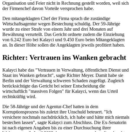
Organisation und Feier nicht in Rechnung gestellt worden, weil sich
der Firmenchef davon Vorteile versprochen habe.
Den mitangeklagten Chef der Firma sprach die zuständige
Wirtschaftsagentur wegen Bestechung schuldig. Der 59-Jährige
wurde zu einer Strafe von einem Jahr und drei Monaten auf
Bewährung verurteilt. Das Gericht ordnete zudem die Einziehung
von 6.242 Euro bei Kalayci und 9.450 Euro beim Mitangeklagten
an. In dieser Höhe sollen die Angeklagten jeweils profitiert haben.
Richter: Vertrauen ins Wanken gebracht
Kalayci habe das "Vertrauen in Verwaltung, öffentlichen Dienst und
Staat ins Wanken gebracht", sagte Richter Meyer. Damit habe sie
Berlin und der Verwaltung schweren Schaden zugefügt. Zugleich
berücksichtigte das Gericht bei seiner Entscheidung die
wirtschaftlich "massiven Folgen" für Kalayci, wenn das Urteil
rechtskräftig wird.
Die 58-Jährige und der Agentur-Chef hatten in dem
Korruptionsprozess bis zuletzt ihre Unschuld beteuert. "Ich
versichere nochmals nachdrücklich, ich habe und hätte mich niemals
bestechen lassen", sagte Kalayci zum Abschluss. Die Ex-Senatorin
ist nach eigenen Angaben bis zu einer Durchsuchung ihrer