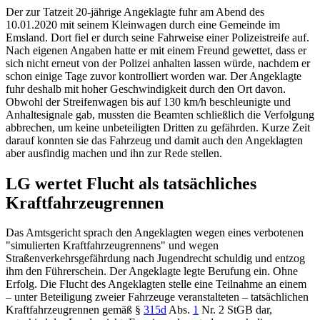
Der zur Tatzeit 20-jährige Angeklagte fuhr am Abend des
10.01.2020 mit seinem Kleinwagen durch eine Gemeinde im
Emsland. Dort fiel er durch seine Fahrweise einer Polizeistreife auf.
Nach eigenen Angaben hatte er mit einem Freund gewettet, dass er
sich nicht erneut von der Polizei anhalten lassen würde, nachdem er
schon einige Tage zuvor kontrolliert worden war. Der Angeklagte
fuhr deshalb mit hoher Geschwindigkeit durch den Ort davon.
Obwohl der Streifenwagen bis auf 130 km/h beschleunigte und
Anhaltesignale gab, mussten die Beamten schließlich die Verfolgung
abbrechen, um keine unbeteiligten Dritten zu gefährden. Kurze Zeit
darauf konnten sie das Fahrzeug und damit auch den Angeklagten
aber ausfindig machen und ihn zur Rede stellen.
LG wertet Flucht als tatsächliches
Kraftfahrzeugrennen
Das Amtsgericht sprach den Angeklagten wegen eines verbotenen
"simulierten Kraftfahrzeugrennens" und wegen
Straßenverkehrsgefährdung nach Jugendrecht schuldig und entzog
ihm den Führerschein. Der Angeklagte legte Berufung ein. Ohne
Erfolg. Die Flucht des Angeklagten stelle eine Teilnahme an einem
– unter Beteiligung zweier Fahrzeuge veranstalteten – tatsächlichen
Kraftfahrzeugrennen gemäß
§
315d
Abs.
1
Nr. 2 StGB dar
,