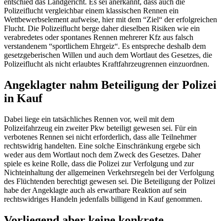
entschied das Landgericht. Es sei anerkannt, dass auch die
Polizeiflucht vergleichbar einem klassischen Rennen ein
Wettbewerbselement aufweise, hier mit dem “Ziel“ der erfolgreichen
Flucht. Die Polizeiflucht berge daher dieselben Risiken wie ein
verabredetes oder spontanes Rennen mehrerer Kfz aus falsch
verstandenem “sportlichem Ehrgeiz“. Es entspreche deshalb dem
gesetzgeberischen Willen und auch dem Wortlaut des Gesetzes, die
Polizeiflucht als nicht erlaubtes Kraftfahrzeugrennen einzuordnen.
Angeklagter nahm Beteiligung der Polizei
in Kauf
Dabei liege ein tatsächliches Rennen vor, weil mit dem
Polizeifahrzeug ein zweiter Pkw beteiligt gewesen sei. Für ein
verbotenes Rennen sei nicht erforderlich, dass alle Teilnehmer
rechtswidrig handelten. Eine solche Einschränkung ergebe sich
weder aus dem Wortlaut noch dem Zweck des Gesetzes. Daher
spiele es keine Rolle, dass die Polizei zur Verfolgung und zur
Nichteinhaltung der allgemeinen Verkehrsregeln bei der Verfolgung
des Flüchtenden berechtigt gewesen sei. Die Beteiligung der Polizei
habe der Angeklagte auch als erwartbare Reaktion auf sein
rechtswidriges Handeln jedenfalls billigend in Kauf genommen.
Vorliegend aber keine konkrete