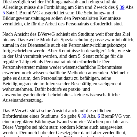
Diesbezüglich sei der Prüfungsmaßstab auch eingeschränkt.
Allerdings müsse die Fortbildung am Sinn und Zweck des
§
39
Abs.
5
Satz 1 BremPVG
ausgerichtet sein: Die Schulungs- und
Bildungsveranstaltungen sollen den Personalräten Kenntnisse
vermitteln, die für die Arbeit des Personalrats erforderlich sind.
Nach Ansicht des
BVerwG
schießt ein Studium weit über das Ziel
hinaus. Das zweite Modul als Spezialschulung passe zwar inhaltlich,
zumal in der Dienststelle auch ein Personalentwicklungskonzept
fortgeschrieben werde. Aber Kenntnisse in derartiger Tiefe, wie sie
in der Uni vermittelt werden, sind dem 5. Senat zufolge für die
reguläre Tätigkeit als Personalrat nicht erforderlich: Der
Personalvertreter müsse weder wissenschaftliche Erkenntnisse
erwerben noch wissenschaftliche Methoden anwenden. Vielmehr
gehe es darum, den Personalrat dazu zu befähigen, seine
Beteiligungsrechte im Interesse der Beschäftigten sachgerecht
wahrzunehmen. Dafür bedürfe es praxis- und
anwendungsorientierte Lehrinhalte – keine wissenschaftliche
Auseinandersetzung.
Das
BVerwG
stützt seine Ansicht auch auf die zeitlichen
Erfordernisse eines Studiums. So gehe
§
39
Abs.
6
BremPVG
von
einem regulären Bildungsaufwand von vier Wochen pro Jahr aus.
Diese Vorgabe sei nicht starr, sondern könne auch ausgeweitet
werden. Dennoch habe der Gesetzgeber damit aber verdeutlicht,