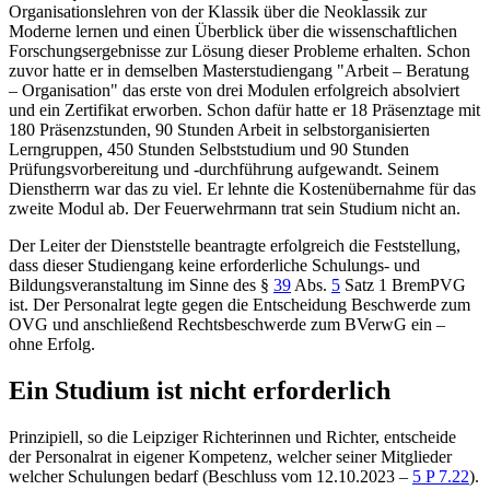
Organisationslehren von der Klassik über die Neoklassik zur
Moderne lernen und einen Überblick über die wissenschaftlichen
Forschungsergebnisse zur Lösung dieser Probleme erhalten. Schon
zuvor hatte er in demselben Masterstudiengang "Arbeit – Beratung
– Organisation" das erste von drei Modulen erfolgreich absolviert
und ein Zertifikat erworben. Schon dafür hatte er 18 Präsenztage mit
180 Präsenzstunden, 90 Stunden Arbeit in selbstorganisierten
Lerngruppen, 450 Stunden Selbststudium und 90 Stunden
Prüfungsvorbereitung und -durchführung aufgewandt. Seinem
Dienstherrn war das zu viel. Er lehnte die Kostenübernahme für das
zweite Modul ab. Der Feuerwehrmann trat sein Studium nicht an.
Der Leiter der Dienststelle beantragte erfolgreich die Feststellung,
dass dieser Studiengang keine erforderliche Schulungs- und
Bildungsveranstaltung im Sinne des
§
39
Abs.
5
Satz 1 BremPVG
ist. Der Personalrat legte gegen die Entscheidung Beschwerde zum
OVG und anschließend Rechtsbeschwerde zum
BVerwG ein
–
ohne Erfolg.
Ein Studium ist nicht erforderlich
Prinzipiell, so die Leipziger Richterinnen und Richter, entscheide
der Personalrat in eigener Kompetenz, welcher seiner Mitglieder
welcher Schulungen bedarf (Beschluss vom 12.10.2023 –
5 P 7.22
).