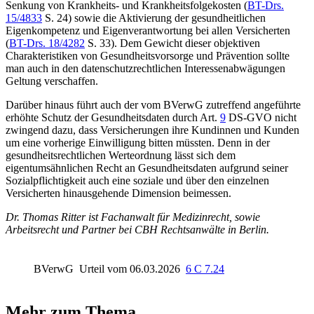
Senkung von Krankheits- und Krankheitsfolgekosten (
BT-Drs.
15/4833
S. 24) sowie die Aktivierung der gesundheitlichen
Eigenkompetenz und Eigenverantwortung bei allen Versicherten
(
BT-Drs. 18/4282
S. 33). Dem Gewicht dieser objektiven
Charakteristiken von Gesundheitsvorsorge und Prävention sollte
man auch in den datenschutzrechtlichen Interessenabwägungen
Geltung verschaffen.
Darüber hinaus führt auch der vom BVerwG zutreffend angeführte
erhöhte Schutz der Gesundheitsdaten durch Art.
9
DS-GVO nicht
zwingend dazu, dass Versicherungen ihre Kundinnen und Kunden
um eine vorherige Einwilligung bitten müssten. Denn in der
gesundheitsrechtlichen Werteordnung lässt sich dem
eigentumsähnlichen Recht an Gesundheitsdaten aufgrund seiner
Sozialpflichtigkeit auch eine soziale und über den einzelnen
Versicherten hinausgehende Dimension beimessen.
Dr. Thomas Ritter ist Fachanwalt für Medizinrecht, sowie
Arbeitsrecht und Partner bei CBH Rechtsanwälte in Berlin.
BVerwG
Urteil vom 06.03.2026
6 C 7.24
Mehr zum Thema