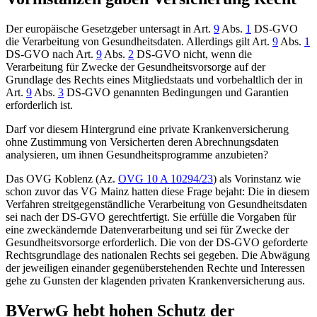
Der europäische Gesetzgeber untersagt in Art.
9
Abs.
1
DS-GVO
die Verarbeitung von Gesundheitsdaten. Allerdings gilt Art.
9
Abs.
1
DS-GVO nach Art.
9
Abs.
2
DS-GVO nicht, wenn die
Verarbeitung für Zwecke der Gesundheitsvorsorge auf der
Grundlage des Rechts eines Mitgliedstaats und vorbehaltlich der in
Art.
9
Abs.
3
DS-GVO genannten Bedingungen und Garantien
erforderlich ist.
Darf vor diesem Hintergrund eine private Krankenversicherung
ohne Zustimmung von Versicherten deren Abrechnungsdaten
analysieren, um ihnen Gesundheitsprogramme anzubieten?
Das OVG Koblenz (Az.
OVG 10 A 10294/23
) als Vorinstanz wie
schon zuvor das VG Mainz hatten diese Frage bejaht: Die in diesem
Verfahren streitgegenständliche Verarbeitung von Gesundheitsdaten
sei nach der DS-GVO gerechtfertigt. Sie erfülle die Vorgaben für
eine zweckändernde Datenverarbeitung und sei für Zwecke der
Gesundheitsvorsorge erforderlich. Die von der DS-GVO geforderte
Rechtsgrundlage des nationalen Rechts sei gegeben. Die Abwägung
der jeweiligen einander gegenüberstehenden Rechte und Interessen
gehe zu Gunsten der klagenden privaten Krankenversicherung aus.
BVerwG hebt hohen Schutz der