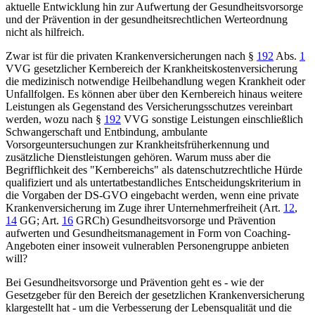
aktuelle Entwicklung hin zur Aufwertung der Gesundheitsvorsorge
und der Prävention in der gesundheitsrechtlichen Werteordnung
nicht als hilfreich.
Zwar ist für die privaten Krankenversicherungen nach §
192
Abs.
1
VVG gesetzlicher Kernbereich der Krankheitskostenversicherung
die medizinisch notwendige Heilbehandlung wegen Krankheit oder
Unfallfolgen. Es können aber über den Kernbereich hinaus weitere
Leistungen als Gegenstand des Versicherungsschutzes vereinbart
werden, wozu nach §
192
VVG sonstige Leistungen einschließlich
Schwangerschaft und Entbindung, ambulante
Vorsorgeuntersuchungen zur Krankheitsfrüherkennung und
zusätzliche Dienstleistungen gehören. Warum muss aber die
Begrifflichkeit des "Kernbereichs" als datenschutzrechtliche Hürde
qualifiziert und als untertatbestandliches Entscheidungskriterium in
die Vorgaben der DS-GVO eingebacht werden, wenn eine private
Krankenversicherung im Zuge ihrer Unternehmerfreiheit (Art.
12
,
14
GG; Art.
16
GRCh) Gesundheitsvorsorge und Prävention
aufwerten und Gesundheitsmanagement in Form von Coaching-
Angeboten einer insoweit vulnerablen Personengruppe anbieten
will?
Bei Gesundheitsvorsorge und Prävention geht es - wie der
Gesetzgeber für den Bereich der gesetzlichen Krankenversicherung
klargestellt hat - um die Verbesserung der Lebensqualität und die