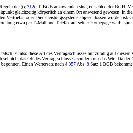
e Regeln der
§§
312c
ff. BGB
anzuwenden sind, entschied der
BGH
. Ve
tpunkt gleichzeitig körperlich an einem Ort anwesend gewesen. In die
ten Vertriebs- oder Dienstleistungssystems abgeschlossen worden ist. 
serteilung etwa per E-Mail und Telefax auf seiner Homepage warb, sprech
sch ist, also diese Art des Vertragsschlusses nur zufällig auf diesem 
h sei nicht das Ob des Vertragsschlusses, sondern nur das Wie. Da der 
n begonnen. Einen Wertersatz nach
§
357
Abs.
8
Satz 1 BGB
bekommt d