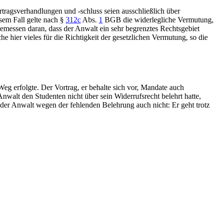
rtragsverhandlungen und -schluss seien ausschließlich über
sem Fall gelte nach
§
312c
Abs.
1
BGB
die widerlegliche Vermutung,
Gemessen daran, dass der Anwalt ein sehr begrenztes Rechtsgebiet
e hier vieles für die Richtigkeit der gesetzlichen Vermutung, so die
Weg erfolgte. Der Vortrag, er behalte sich vor, Mandate auch
Anwalt den Studenten nicht über sein Widerrufsrecht belehrt hatte,
er Anwalt wegen der fehlenden Belehrung auch nicht: Er geht trotz