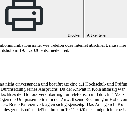
Drucken
Artikel teilen
nkommunikationsmittel wie Telefon oder Internet abschließt, muss ihre 
chtshof am 19.11.2020 entschieden hat.
g nicht einverstanden und beauftragte eine auf Hochschul- und Prüfung
urchsetzung seines Anspruchs. Da der Anwalt in Köln ansässig war, erf
 Abschluss der Honorarvereinbarung nur telefonisch und durch E-Mails
egen die Uni präsentierte ihm der Anwalt seine Rechnung in Höhe von 
ück. Beide Parteien verklagten sich gegenseitig. Das
Amtsgericht Köln
ndesgerichtshof
schließlich hob am 19.11.2020 das landgerichtliche Urt