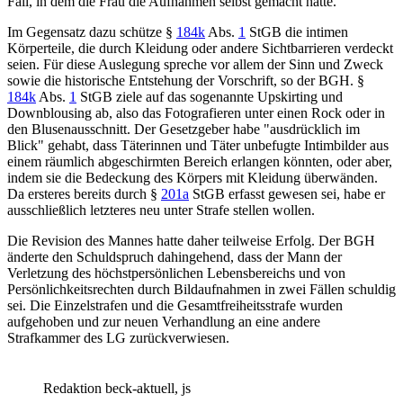
Fall, in dem die Frau die Aufnahmen selbst gemacht hatte.
Im Gegensatz dazu schütze
§
184k
Abs.
1
StGB
die intimen
Körperteile, die durch Kleidung oder andere Sichtbarrieren verdeckt
seien. Für diese Auslegung spreche vor allem der Sinn und Zweck
sowie die historische Entstehung der Vorschrift, so der BGH.
§
184k
Abs.
1
StGB
ziele auf das sogenannte Upskirting und
Downblousing ab, also das Fotografieren unter einen Rock oder in
den Blusenausschnitt. Der Gesetzgeber habe "ausdrücklich im
Blick" gehabt, dass Täterinnen und Täter unbefugte Intimbilder aus
einem räumlich abgeschirmten Bereich erlangen könnten, oder aber,
indem sie die Bedeckung des Körpers mit Kleidung überwänden.
Da ersteres bereits durch
§
201a
StGB
erfasst gewesen sei, habe er
ausschließlich letzteres neu unter Strafe stellen wollen.
Die Revision des Mannes hatte daher teilweise Erfolg. Der
BGH
änderte den Schuldspruch dahingehend, dass der Mann der
Verletzung des höchstpersönlichen Lebensbereichs und von
Persönlichkeitsrechten durch Bildaufnahmen in zwei Fällen schuldig
sei. Die Einzelstrafen und die Gesamtfreiheitsstrafe wurden
aufgehoben und zur neuen Verhandlung an eine andere
Strafkammer des LG zurückverwiesen.
Redaktion beck-aktuell, js