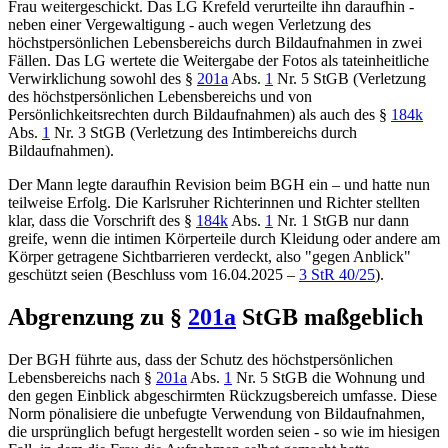
Frau weitergeschickt. Das
LG Krefeld
verurteilte ihn daraufhin -
neben einer Vergewaltigung - auch wegen Verletzung des
höchstpersönlichen Lebensbereichs durch Bildaufnahmen in zwei
Fällen. Das LG wertete die Weitergabe der Fotos als tateinheitliche
Verwirklichung sowohl des
§
201a
Abs.
1
Nr. 5 StGB
(Verletzung
des höchstpersönlichen Lebensbereichs und von
Persönlichkeitsrechten durch Bildaufnahmen) als auch des
§
184k
Abs.
1
Nr. 3 StGB
(Verletzung des Intimbereichs durch
Bildaufnahmen).
Der Mann legte daraufhin Revision beim
BGH
ein – und hatte nun
teilweise Erfolg. Die Karlsruher Richterinnen und Richter stellten
klar, dass die Vorschrift des
§
184k
Abs.
1
Nr. 1 StGB
nur dann
greife, wenn die intimen Körperteile durch Kleidung oder andere am
Körper getragene Sichtbarrieren verdeckt, also "gegen Anblick"
geschützt seien (
Beschluss vom 16.04.2025 –
3 StR 40/25
).
Abgrenzung zu
§
201a
StGB
maßgeblich
Der
BGH
führte aus, dass der Schutz des höchstpersönlichen
Lebensbereichs nach
§
201a
Abs.
1
Nr. 5 StGB
die Wohnung und
den gegen Einblick abgeschirmten Rückzugsbereich umfasse. Diese
Norm pönalisiere die unbefugte Verwendung von Bildaufnahmen,
die ursprünglich befugt hergestellt worden seien - so wie im hiesigen