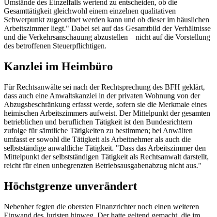
Umstände des Einzelfalls wertend zu entscheiden, ob die
Gesamttätigkeit gleichwohl einem einzelnen qualitativen
Schwerpunkt zugeordnet werden kann und ob dieser im häuslichen
Arbeitszimmer liegt." Dabei sei auf das Gesamtbild der Verhältnisse
und die Verkehrsanschauung abzustellen – nicht auf die Vorstellung
des betroffenen Steuerpflichtigen.
Kanzlei im Heimbüro
Für Rechtsanwälte sei nach der Rechtsprechung des
BFH
geklärt,
dass auch eine Anwaltskanzlei in der privaten Wohnung von der
Abzugsbeschränkung erfasst werde, sofern sie die Merkmale eines
heimischen Arbeitszimmers aufweist. Der Mittelpunkt der gesamten
betrieblichen und beruflichen Tätigkeit ist den Bundesrichtern
zufolge für sämtliche Tätigkeiten zu bestimmen; bei Anwälten
umfasst er sowohl die Tätigkeit als Arbeitnehmer als auch die
selbstständige anwaltliche Tätigkeit. "Dass das Arbeitszimmer den
Mittelpunkt der selbstständigen Tätigkeit als Rechtsanwalt darstellt,
reicht für einen unbegrenzten Betriebsausgabenabzug nicht aus."
Höchstgrenze unverändert
Nebenher fegten die obersten Finanzrichter noch einen weiteren
Einwand des Juristen hinweg. Der hatte geltend gemacht, die im