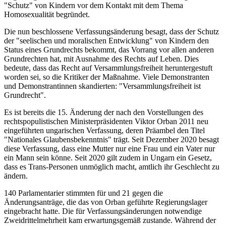
"Schutz" von Kindern vor dem Kontakt mit dem Thema
Homosexualität begründet.
Die nun beschlossene Verfassungsänderung besagt, dass der Schutz
der "seelischen und moralischen Entwicklung" von Kindern den
Status eines Grundrechts bekommt, das Vorrang vor allen anderen
Grundrechten hat, mit Ausnahme des Rechts auf Leben. Dies
bedeute, dass das Recht auf Versammlungsfreiheit heruntergestuft
worden sei, so die Kritiker der Maßnahme. Viele Demonstranten
und Demonstrantinnen skandierten: "Versammlungsfreiheit ist
Grundrecht".
Es ist bereits die 15. Änderung der nach den Vorstellungen des
rechtspopulistischen Ministerpräsidenten Viktor Orban 2011 neu
eingeführten ungarischen Verfassung, deren Präambel den Titel
"Nationales Glaubensbekenntnis" trägt. Seit Dezember 2020 besagt
diese Verfassung, dass eine Mutter nur eine Frau und ein Vater nur
ein Mann sein könne. Seit 2020 gilt zudem in Ungarn ein Gesetz,
dass es Trans-Personen unmöglich macht, amtlich ihr Geschlecht zu
ändern.
140 Parlamentarier stimmten für und 21 gegen die
Änderungsanträge, die das von Orban geführte Regierungslager
eingebracht hatte. Die für Verfassungsänderungen notwendige
Zweidrittelmehrheit kam erwartungsgemäß zustande. Während der