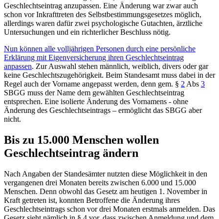
Geschlechtseintrag anzupassen. Eine Änderung war zwar auch
schon vor Inkrafttreten des Selbstbestimmungsgesetzes möglich,
allerdings waren dafür zwei psychologische Gutachten, ärztliche
Untersuchungen und ein richterlicher Beschluss nötig.
Nun können alle volljährigen Personen durch eine persönliche
Erklärung mit Eigenversicherung ihren Geschlechtseintrag
anpassen
. Zur Auswahl stehen männlich, weiblich, divers oder gar
keine Geschlechtszugehörigkeit. Beim Standesamt muss dabei in der
Regel auch der Vorname angepasst werden, denn gem.
§
2
Abs
3
SBGG
muss der Name dem gewählten Geschlechtseintrag
entsprechen. Eine isolierte Änderung des Vornamens - ohne
Änderung des Geschlechtseintrags – ermöglicht das SBGG aber
nicht.
Bis zu 15.000 Menschen wollen
Geschlechtseintrag ändern
Nach Angaben der Standesämter nutzten diese Möglichkeit in den
vergangenen drei Monaten bereits zwischen 6.000 und 15.000
Menschen. Denn obwohl das Gesetz am heutigen 1. November in
Kraft getreten ist, konnten Betroffene die Änderung ihres
Geschlechtseintrags schon vor drei Monaten erstmals anmelden. Das
Gesetz sieht nämlich in
§ 4
vor, dass zwischen Anmeldung und dem