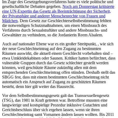
Im Zuge des Gesetzgebungsverfahrens hatte es viele politische und
gesellschaftliche Debatten gegeben.
Noch am Donnerstag kritisierte
eine UN-Expertin das Gesetz als Beeinträchtigung der Sicherheit,
der Privatsphäre und anderer Menschenrechte von Frauen und
Mädchen
. Dem Gesetz zur Geschlechterselbstbestimmung fehlten
die notwendigen Schutzmaßnahmen, um einen Missbrauch des
Verfahrens durch Sexualstraftäter und andere Missbrauchs- und
Gewalttäter zu verhindern, so die Jordanierin Reem Alsalem.
Auch auf nationaler Ebene war es ein großer Streitpunkt, , wie sich
der neue Geschlechtseintrag auf den Zugang zu bestimmten
Räumen auswirkt, die aktuell einem Geschlecht vorbehalten sind –
etwa Umkleidekabinen oder Saunen. Kritiker hatten befürchtet, dass
vulnerable Gruppen durch das Gesetz schlechter gestellt werden
könnten, weil geschützte Räume zukünftig allen mit dem
entsprechenden Geschlechtseintrag offen stünden. Deshalb stellt das
SBGG fest, dass mit einem bestimmten Geschlechtseintrag nicht
automatisch ein Anspruch auf Zugang zu geschützten Räumen
besteht, denn hier gilt weiter das Hausrecht.
Vor dem Selbstbestimmungsgesetz galt das Transsexuellengesetz
(TSG), das 1981 in Kraft getreten war. Betroffene mussten eine
langwierige und kostspielige Prozedur inklusive Gutachten und
Gerichtsbeschluss über sich ergehen lassen, wenn sie ihren
Geschlechtseintrag samt Vornamen ändern lassen wollten. Bis 2011