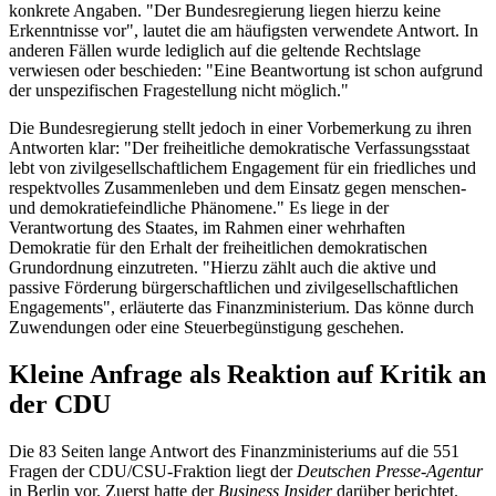
konkrete Angaben. "Der Bundesregierung liegen hierzu keine
Erkenntnisse vor", lautet die am häufigsten verwendete Antwort. In
anderen Fällen wurde lediglich auf die geltende Rechtslage
verwiesen oder beschieden: "Eine Beantwortung ist schon aufgrund
der unspezifischen Fragestellung nicht möglich."
Die Bundesregierung stellt jedoch in einer Vorbemerkung zu ihren
Antworten klar: "Der freiheitliche demokratische Verfassungsstaat
lebt von zivilgesellschaftlichem Engagement für ein friedliches und
respektvolles Zusammenleben und dem Einsatz gegen menschen-
und demokratiefeindliche Phänomene." Es liege in der
Verantwortung des Staates, im Rahmen einer wehrhaften
Demokratie für den Erhalt der freiheitlichen demokratischen
Grundordnung einzutreten. "Hierzu zählt auch die aktive und
passive Förderung bürgerschaftlichen und zivilgesellschaftlichen
Engagements", erläuterte das Finanzministerium. Das könne durch
Zuwendungen oder eine Steuerbegünstigung geschehen.
Kleine Anfrage als Reaktion auf Kritik an
der CDU
Die 83 Seiten lange Antwort des Finanzministeriums auf die 551
Fragen der CDU/CSU-Fraktion liegt der
Deutschen Presse-Agentur
in Berlin vor. Zuerst hatte der
Business Insider
darüber berichtet.