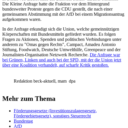
Die Kleine Anfrage hatte die Fraktion vor dem Hintergrund
bundesweiter Proteste gegen die CDU gestellt, die nach einer
gemeinsamen Abstimmung mit der AfD bei einem Migrationsantrag
aufgekommen waren.
In der Anfrage erkundigt sich die Union, welche gemeinnützigen
Körperschaften mit Bundesmitteln gefördert wurden. Es folgen
Fragen zu Aktionen, Spenden und politischen Verbindungen unter
anderem zu "Omas gegen Rechts", Campact, Amadeu Antonio
Stiftung, Foodwatch, Deutsche Umwelthilfe, Greenpeace und der
Journalisten-Organisation Netzwerk Recherche.
Die Anfrage war
bei Grünen, Linken und auch bei der SPD, mit der die Union jetzt
über eine Koalition verhandelt, auf scharfe Kritik gestoßen.
Redaktion beck-aktuell, mam
dpa
Mehr zum Thema
Förderungsgesetze (Investitionszulagengesetz,
Fördergebietsgesetz), sonstiges Steuerrecht
Bundestag
AfD