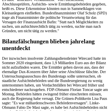
Abschlussprüfern, Aufsichts- sowie Ermittlungsbehörden gegeben,
heißt es. Diese Erkenntnisse könnten nun in Sammelklagen von
Kleinanlegern einfließen. Bundesfinanzminister Olaf Scholz (SPD)
trage als Finanzminister die politische Verantwortung für das
Versagen der Finanzaufsicht Bafin: "Statt nach Möglichkeiten zu
suchen, um aufsichtsrechtlich tätig zu werden, suchte man nach
Gründen, um nicht tätig zu werden."
Bilanzfälschungen blieben jahrelang
unentdeckt
Der inzwischen insolvente Zahlungsdienstleister Wirecard hatte im
Sommer 2020 eingeräumt, dass 1,9 Milliarden Euro aus der Bilanz
nicht aufzufinden waren. Die Ermittler gehen davon aus, dass der
ehemalige Dax-Konzern über Jahre seine Abschlüsse fälschte. Der
Untersuchungsausschuss des Bundestags sollte untersuchen, ob
staatliche Aufsichtsbehörden und die Bundesregierung zu wenig
unternommen haben, um Verdachtsfällen bei Wirecard früher und
entschiedener nachzugehen. FDP-Obmann Florian Toncar sagte am
Montag, Behörden hätten zwingend früher einschreiten müssen,
auch die Regierung habe versagt. Die Grünen-Politikerin Lisa Paus
sagte: "Es war milliardenschweres Behördenversagen". Linke-
Obmann Fabio De Masi sagte, es habe bei Aufsichtsbehörden nicht