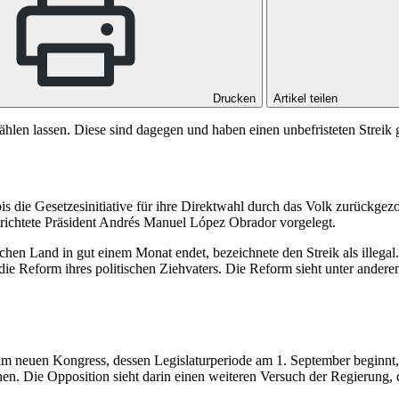
Drucken
Artikel teilen
hlen lassen. Diese sind dagegen und haben einen unbefristeten Streik 
is die Gesetzesinitiative für ihre Direktwahl durch das Volk zurückge
sgerichtete Präsident Andrés Manuel López Obrador vorgelegt.
en Land in gut einem Monat endet, bezeichnete den Streik als illegal. E
die Reform ihres politischen Ziehvaters. Die Reform sieht unter andere
im neuen Kongress, dessen Legislaturperiode am 1. September beginnt,
ichen. Die Opposition sieht darin einen weiteren Versuch der Regierung