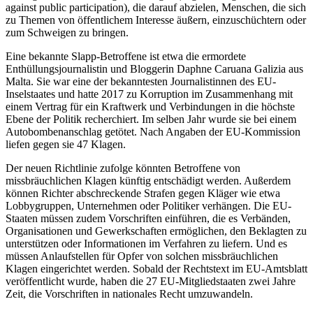
against public participation), die
darauf abzielen, Menschen, die sich
zu Themen von öffentlichem Interesse äußern, einzuschüchtern oder
zum Schweigen zu bringen.
Eine bekannte Slapp-Betroffene ist etwa die ermordete
Enthüllungsjournalistin und Bloggerin Daphne Caruana Galizia aus
Malta. Sie war eine der bekanntesten Journalistinnen des EU-
Inselstaates und hatte 2017 zu Korruption im Zusammenhang mit
einem Vertrag für ein Kraftwerk und Verbindungen in die höchste
Ebene der Politik recherchiert. Im selben Jahr wurde sie bei einem
Autobombenanschlag getötet. Nach Angaben der EU-Kommission
liefen gegen sie 47 Klagen.
Der neuen Richtlinie zufolge könnten Betroffene von
missbräuchlichen Klagen künftig entschädigt werden. Außerdem
können Richter abschreckende Strafen gegen Kläger wie etwa
Lobbygruppen, Unternehmen oder Politiker verhängen. Die EU-
Staaten müssen zudem Vorschriften einführen, die es Verbänden,
Organisationen und Gewerkschaften ermöglichen, den Beklagten zu
unterstützen oder Informationen im Verfahren zu liefern. Und es
müssen Anlaufstellen für Opfer von solchen missbräuchlichen
Klagen eingerichtet werden. Sobald der Rechtstext im EU-Amtsblatt
veröffentlicht wurde, haben die 27 EU-Mitgliedstaaten zwei Jahre
Zeit, die Vorschriften in nationales Recht umzuwandeln.