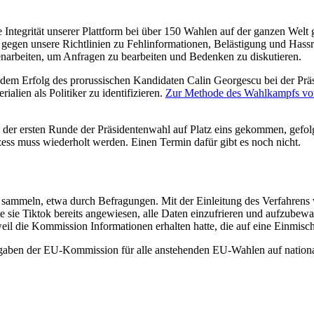
ntegrität unserer Plattform bei über 150 Wahlen auf der ganzen Welt ge
ie gegen unsere Richtlinien zu Fehlinformationen, Belästigung und Hass
arbeiten, um Anfragen zu bearbeiten und Bedenken zu diskutieren.
 dem Erfolg des prorussischen Kandidaten Calin Georgescu bei der Pr
ialien als Politiker zu identifizieren.
Zur Methode des Wahlkampfs von
 der ersten Runde der Präsidentenwahl auf Platz eins gekommen, gefolgt
zess muss wiederholt werden. Einen Termin dafür gibt es noch nicht.
 sammeln, etwa durch Befragungen. Mit der Einleitung des Verfahrens
 sie Tiktok bereits angewiesen, alle Daten einzufrieren und aufzubewah
eil die Kommission Informationen erhalten hatte, die auf eine Einmis
aben der EU-Kommission für alle anstehenden EU-Wahlen auf nationale