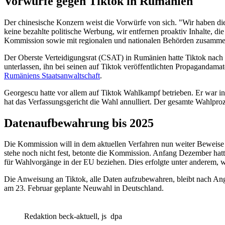
Vorwürfe gegen Tiktok in Rumänien
Der chinesische Konzern weist die Vorwürfe von sich. "Wir haben die I
keine bezahlte politische Werbung, wir entfernen proaktiv Inhalte, d
Kommission sowie mit regionalen und nationalen Behörden zusammen
Der Oberste Verteidigungsrat (CSAT) in Rumänien hatte Tiktok nach
unterlassen, ihn bei seinen auf Tiktok veröffentlichten Propagandamater
Rumäniens Staatsanwaltschaft
.
Georgescu hatte vor allem auf Tiktok Wahlkampf betrieben. Er war in
hat das Verfassungsgericht die Wahl annulliert. Der gesamte Wahlpro
Datenaufbewahrung bis 2025
Die Kommission will in dem aktuellen Verfahren nun weiter Beweise
stehe noch nicht fest, betonte die Kommission. Anfang Dezember hatte
für Wahlvorgänge in der EU beziehen. Dies erfolgte unter anderem, w
Die Anweisung an Tiktok, alle Daten aufzubewahren, bleibt nach Ang
am 23. Februar geplante Neuwahl in Deutschland.
Redaktion beck-aktuell, js
dpa