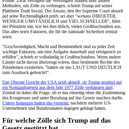
Politik. Zwar verfügten die Vereinigten Staaten über andere
Methoden, um Zölle zu verhängen, schrieb Trump auf seiner
Plattform Truth Social. Der Ansatz, den der Supreme Court aktuell
auf seine Rechtmäßigkeit prüft, sei aber "weitaus DIREKTER,
WENIGER UMSTÄNDLICH und VIEL SCHNELLER", führt
der Präsident mit, wie bei ihm üblich, vielen Großbuchstaben aus.
Das alles seien Faktoren, die für die nationale Sicherheit zentral
seien.
"Geschwindigkeit, Macht und Bestimmtheit sind zu jeder Zeit
wichtige Faktoren, um eine Aufgabe dauerhaft und erfolgreich zu
erfüllen", schrieb er vollständig in Großbuchstaben. Wenn andere
Länder nicht davon überzeugt wären, dass bestimmte Rechte des
Präsidenten existierten, "hätten sie das LAUT UND DEUTLICH
zum Ausdruck gebracht!".
Das Oberste Gericht der USA prüft aktuell, ob Trump gestützt auf
ein Notstandsgesetz aus dem Jahr 1977 Zölle verhängen darf
.
Zentral ist dabei die Frage, ob er das einseitig ohne die Zustimmung
des Kongresses und unter Berufung auf das Gesetz machen durfte.
Untere Instanzen hatten das verneint
, nachdem mehrere US-
Unternehmen und Bundesstaaten dagegen geklagt hatten.
Für welche Zölle sich Trump auf das
Gesetz gestützt hat