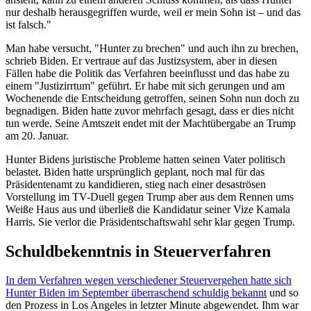
nur deshalb herausgegriffen wurde, weil er mein Sohn ist – und das
ist falsch."
Man habe versucht, "Hunter zu brechen" und auch ihn zu brechen,
schrieb Biden. Er vertraue auf das Justizsystem, aber in diesen
Fällen habe die Politik das Verfahren beeinflusst und das habe zu
einem "Justizirrtum" geführt. Er habe mit sich gerungen und am
Wochenende die Entscheidung getroffen, seinen Sohn nun doch zu
begnadigen. Biden hatte zuvor mehrfach gesagt, dass er dies nicht
tun werde. Seine Amtszeit endet mit der Machtübergabe an Trump
am 20. Januar.
Hunter Bidens juristische Probleme hatten seinen Vater politisch
belastet. Biden hatte ursprünglich geplant, noch mal für das
Präsidentenamt zu kandidieren, stieg nach einer desaströsen
Vorstellung im TV-Duell gegen Trump aber aus dem Rennen ums
Weiße Haus aus und überließ die Kandidatur seiner Vize Kamala
Harris. Sie verlor die Präsidentschaftswahl sehr klar gegen Trump.
Schuldbekenntnis in Steuerverfahren
In dem Verfahren wegen verschiedener Steuervergehen hatte sich
Hunter Biden im September überraschend schuldig bekannt
und so
den Prozess in Los Angeles in letzter Minute abgewendet. Ihm war