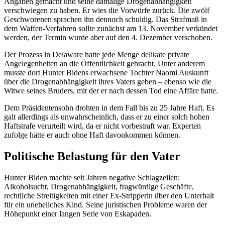
Angaben gemacht und seine damalige Drogenabhängigkeit
verschwiegen zu haben. Er wies die Vorwürfe zurück. Die zwölf
Geschworenen sprachen ihn dennoch schuldig. Das Strafmaß in
dem Waffen-Verfahren sollte zunächst am 13. November verkündet
werden, der Termin wurde aber auf den 4. Dezember verschoben.
Der Prozess in Delaware hatte jede Menge delikate private
Angelegenheiten an die Öffentlichkeit gebracht. Unter anderem
musste dort Hunter Bidens erwachsene Tochter Naomi Auskunft
über die Drogenabhängigkeit ihres Vaters geben – ebenso wie die
Witwe seines Bruders, mit der er nach dessen Tod eine Affäre hatte.
Dem Präsidentensohn drohten in dem Fall bis zu 25 Jahre Haft. Es
galt allerdings als unwahrscheinlich, dass er zu einer solch hohen
Haftstrafe verurteilt wird, da er nicht vorbestraft war. Experten
zufolge hätte er auch ohne Haft davonkommen können.
Politische Belastung für den Vater
Hunter Biden machte seit Jahren negative Schlagzeilen:
Alkoholsucht, Drogenabhängigkeit, fragwürdige Geschäfte,
rechtliche Streitigkeiten mit einer Ex-Stripperin über den Unterhalt
für ein uneheliches Kind. Seine juristischen Probleme waren der
Höhepunkt einer langen Serie von Eskapaden.