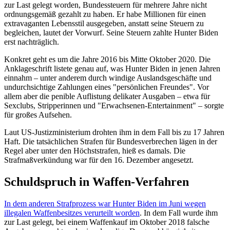
zur Last gelegt worden, Bundessteuern für mehrere Jahre nicht
ordnungsgemäß gezahlt zu haben. Er habe Millionen für einen
extravaganten Lebensstil ausgegeben, anstatt seine Steuern zu
begleichen, lautet der Vorwurf. Seine Steuern zahlte Hunter Biden
erst nachträglich.
Konkret geht es um die Jahre 2016 bis Mitte Oktober 2020. Die
Anklageschrift listete genau auf, was Hunter Biden in jenen Jahren
einnahm – unter anderem durch windige Auslandsgeschäfte und
undurchsichtige Zahlungen eines "persönlichen Freundes". Vor
allem aber die penible Auflistung delikater Ausgaben – etwa für
Sexclubs, Stripperinnen und "Erwachsenen-Entertainment" – sorgte
für großes Aufsehen.
Laut US-Justizministerium drohten ihm in dem Fall bis zu 17 Jahren
Haft. Die tatsächlichen Strafen für Bundesverbrechen lägen in der
Regel aber unter den Höchststrafen, hieß es damals. Die
Strafmaßverkündung war für den 16. Dezember angesetzt.
Schuldspruch in Waffen-Verfahren
In dem anderen Strafprozess war Hunter Biden im Juni wegen
illegalen Waffenbesitzes verurteilt worden
. In dem Fall wurde ihm
zur Last gelegt, bei einem Waffenkauf im Oktober 2018 falsche