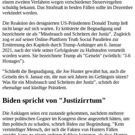
einem zweiten Verfahren wegen verschiedener Steuervergehen
schuldig bekannt. Das Strafmaß in beiden Fällen sollte im Dezember
verkündet werden.
Die Reaktion des designierten US-Präsidenten Donald Trump ließ
nicht lange auf sich warten. Er kritisierte die Begnadigung und
bezeichnete sie als "Missbrauch und Scheitern der Justiz". Zugleich
zog er auf seiner Online-Plattform Truth Social Parallelen zur
Erstürmung des Kapitols durch Trump-Anhänger am 6. Januar
2021, nach der viele seiner Gefolgsleute zu Haftstrafen verurteilt
worden waren. Sie bezeichnete Trump als "Geiseln" (wörtlich: "J-6
Hostages").
"Schließt die Begnadigung, die Joe Hunter gewährt hat, auch die
Geiseln des 6. Januar ein, die nun seit Jahren im Gefängnis sitzen?
Was für ein Missbrauch und Scheitern der Justiz", schrieb der
ehemalige und künftige Präsident.
Biden spricht von "Justizirrtum"
Die Anklagen seien erst zustande gekommen, nachdem mehrere
seiner politischen Gegner im Kongress diese angezettelt hätten, um
ihm politisch zu schaden, schrieb Biden zur Begründung. "Kein
vernünftiger Mensch, der sich die Fakten von Hunters Fällen
ansieht, kann zu einem anderen Schluss kommen, als dass Hunter