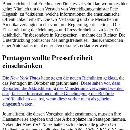
Bundesrichter Paul Friedman erklärte, es sei sehr klar, worum es hier
gehe: Nämlich um den Versuch von Verteidigungsminister Pete
Hegseth, zu "diktieren, welche Informationen die amerikanische
Öffentlichkeit erhält". Die US-Verfassung und die Menschen in
Amerika verlangten mehr von ihrer Regierung, kritisierte er. Die
Einschränkung der Meinungs- und Pressefreiheit sei zu jeder Zeit
gefährlich, "insbesondere in Kriegszeiten", mahnte der Richter. Die
Unterdrückung politischer Meinungsfreiheit sei "das Kennzeichen
einer Autokratie, nicht einer Demokratie", erklärte er weiter.
Pentagon wollte Pressefreiheit
einschränken
Die
New York Times
hatte gegen die neuen Richtlinien geklagt,
die
das Pentagon im Oktober eingeführt hatte.
Diese sahen vor, dass
Reportern die Akkreditierung des Ministeriums verweigert werden
darf, falls sie Informationen ohne Genehmigung der Behörde
veröffentlichen - selbst, wenn diese vorher nicht als geheim
eingestuft waren.
Journalisten, die diesen Vorgaben nicht zustimmten, mussten ihre
Hausausweise abgeben und ihre Arbeitsplätze im Pentagon räumen.
Neben der
New York Times
hatten sich nahezu alle großen US-
Medienhäuser quergestellt: Sender wie
ABC, CBS, NBC, CNN
und