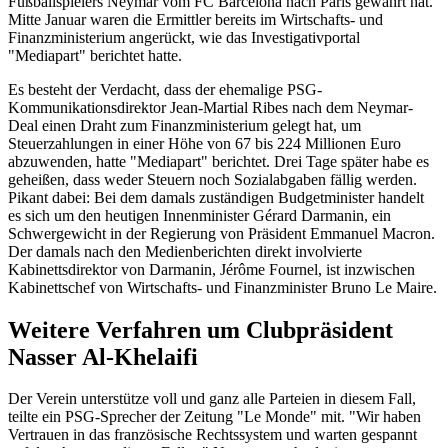
Fußballspielers Neymar vom FC Barcelona nach Paris gewährt hat.
Mitte Januar waren die Ermittler bereits im Wirtschafts- und
Finanzministerium angerückt, wie das Investigativportal
"Mediapart" berichtet hatte.
Es besteht der Verdacht, dass der ehemalige PSG-
Kommunikationsdirektor Jean-Martial Ribes nach dem Neymar-
Deal einen Draht zum Finanzministerium gelegt hat, um
Steuerzahlungen in einer Höhe von 67 bis 224 Millionen Euro
abzuwenden, hatte "Mediapart" berichtet. Drei Tage später habe es
geheißen, dass weder Steuern noch Sozialabgaben fällig werden.
Pikant dabei: Bei dem damals zuständigen Budgetminister handelt
es sich um den heutigen Innenminister Gérard Darmanin, ein
Schwergewicht in der Regierung von Präsident Emmanuel Macron.
Der damals nach den Medienberichten direkt involvierte
Kabinettsdirektor von Darmanin, Jérôme Fournel, ist inzwischen
Kabinettschef von Wirtschafts- und Finanzminister Bruno Le Maire.
Weitere Verfahren um Clubpräsident
Nasser Al-Khelaifi
Der Verein unterstütze voll und ganz alle Parteien in diesem Fall,
teilte ein PSG-Sprecher der Zeitung "Le Monde" mit. "Wir haben
Vertrauen in das französische Rechtssystem und warten gespannt