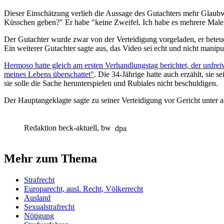
Dieser Einschätzung verlieh die Aussage des Gutachters mehr Glaubwür
Küsschen geben?" Er habe "keine Zweifel. Ich habe es mehrere Male g
Der Gutachter wurde zwar von der Verteidigung vorgeladen, er beteue
Ein weiterer Gutachter sagte aus, das Video sei echt und nicht manipu
Hermoso hatte gleich am ersten Verhandlungstag berichtet, der unfr
meines Lebens überschattet"
. Die 34-Jährige hatte auch erzählt, sie
sie solle die Sache herunterspielen und Rubiales nicht beschuldigen.
Der Hauptangeklagte sagte zu seiner Verteidigung vor Gericht unter 
Redaktion beck-aktuell, bw
dpa
Mehr zum Thema
Strafrecht
Europarecht, ausl. Recht, Völkerrecht
Ausland
Sexualstrafrecht
Nötigung