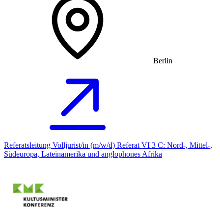
Berlin
Referatsleitung Volljurist/in (m/w/d) Referat VI 3 C: Nord-, Mittel-,
Südeuropa, Lateinamerika und anglophones Afrika