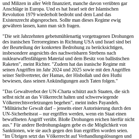
und Milizen in aller Welt finanziert, manche davon verübten gar
Anschläge in Europa. Und es hat Israel seit der Islamischen
Revolution 1979 wiederholt bedroht und dem Land das
Existenzrecht abgesprochen. Sollte man dieses Regime ewig
gewähren lassen, kann man sich fragen.
"Die seit Jahrzehnten gebetsmühlenartig vorgetragenen Drohungen
des iranischen Terrorregimes in Richtung USA und Israel sind bei
der Beurteilung der konkreten Bedrohung zu berücksichtigen,
insbesondere angesichts des nachweisbaren Strebens nach
nuklearwaffenfähigem Material und dem Besitz von ballistischen
Raketen", meint Richter. "Zudem hat das iranische Regime mit
seinen Angriffen im Jahr 2024 und 2025 sowie mit den Angriffen
seiner Stellvertreter, der Hamas, der Hisbollah und den Huthi
bewiesen, dass seinen Ankündigungen auch Taten folgen."
"Das Gewaltverbot der UN-Charta schützt auch Staaten, die sich
selbst nicht an das Völkerrecht halten und schwerwiegende
Völkerrechtsverletzungen begehen", meint indes Payandeh.
"Militärische Gewalt darf – jenseits einer Autorisierung durch den
UN-Sicherheitsrat – nur ergriffen werden, wenn ein Staat einen
bewaffneten Angriff verübt. Bloße Drohungen reichen hierfür nicht
aus." Für andere Bedrohungslagen gebe es die Möglichkeit von
Sanktionen, wie sie auch gegen den Iran ergriffen worden seien.
"Im Übrigen setzt das Völkerrecht auf Verhandlungslösungen und