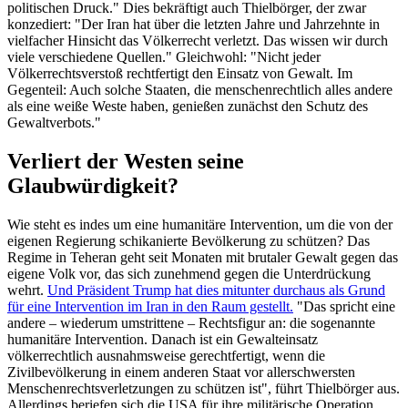
politischen Druck." Dies bekräftigt auch Thielbörger, der zwar
konzediert: "Der Iran hat über die letzten Jahre und Jahrzehnte in
vielfacher Hinsicht das Völkerrecht verletzt. Das wissen wir durch
viele verschiedene Quellen." Gleichwohl: "Nicht jeder
Völkerrechtsverstoß rechtfertigt den Einsatz von Gewalt. Im
Gegenteil: Auch solche Staaten, die menschenrechtlich alles andere
als eine weiße Weste haben, genießen zunächst den Schutz des
Gewaltverbots."
Verliert der Westen seine
Glaubwürdigkeit?
Wie steht es indes um eine humanitäre Intervention, um die von der
eigenen Regierung schikanierte Bevölkerung zu schützen? Das
Regime in Teheran geht seit Monaten mit brutaler Gewalt gegen das
eigene Volk vor, das sich zunehmend gegen die Unterdrückung
wehrt.
Und Präsident Trump hat dies mitunter durchaus als Grund
für eine Intervention im Iran in den Raum gestellt.
"Das spricht eine
andere – wiederum umstrittene – Rechtsfigur an: die sogenannte
humanitäre Intervention. Danach ist ein Gewalteinsatz
völkerrechtlich ausnahmsweise gerechtfertigt, wenn die
Zivilbevölkerung in einem anderen Staat vor allerschwersten
Menschenrechtsverletzungen zu schützen ist", führt Thielbörger aus.
Allerdings beriefen sich die USA für ihre militärische Operation