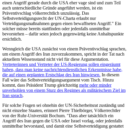
einen Angriff gerade durch die USA eher vage sind und zum Teil
auch unterschiedliche Gründe angeführt werden, ist ein
Präventivschlag völkerrechtlich unzulässig. Das
Selbstverteidigungsrecht der UN-Charta erlaubt nur
Verteidigungsmaßnahmen gegen einen bewaffneten Angriff." Ein
solcher müsse bereits stattfinden oder jedenfalls unmittelbar
bevorstehen – dafür seien jedoch gegenwärtig keine Anhaltspunkte
ersichtlich.
Wenngleich die USA zunächst von einem Präventivschlag sprachen,
um einem Angriff des Iran zuvorzukommen, spricht in der Tat nach
aktuellem Wissensstand nicht viel für diese Argumentation.
Vertreterinnen und Vertreter der US-Regierung sollen eingeräumt
haben, dass man keine nachrichtendienstlichen Erkenntnisse habe,
die auf einen geplanten Erstschlag des Iran hinwiesen.
In diesem
Fall wäre das Selbstverteidigungsargument vom Tisch. Hinzu
kommt, dass Präsident Trump gleichzeitig
mehr oder minder
unverhohlen von einem Sturz des Regimes als militärischem Ziel im
Iran sprach
.
Für solche Fragen sei ohnehin der UN-Sicherheitsrat zuständig und
nicht einzelne Staaten, erinnert Pierre Thielbörger, Völkerrechtler
von der Ruhr-Universität Bochum. "Dass aber tatsächlich ein
Angriff des Iran gegen die USA oder Israel vorlag, oder jedenfalls
unmittelbar bevorstand, und damit eine Selbstverteidigung gestattet