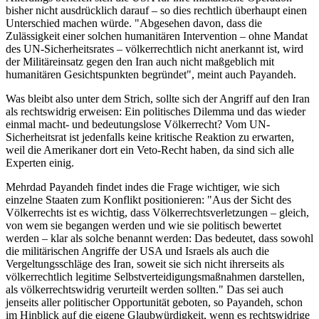
bisher nicht ausdrücklich darauf – so dies rechtlich überhaupt einen
Unterschied machen würde. "Abgesehen davon, dass die
Zulässigkeit einer solchen humanitären Intervention – ohne Mandat
des UN-Sicherheitsrates – völkerrechtlich nicht anerkannt ist, wird
der Militäreinsatz gegen den Iran auch nicht maßgeblich mit
humanitären Gesichtspunkten begründet", meint auch Payandeh.
Was bleibt also unter dem Strich, sollte sich der Angriff auf den Iran
als rechtswidrig erweisen: Ein politisches Dilemma und das wieder
einmal macht- und bedeutungslose Völkerrecht? Vom UN-
Sicherheitsrat ist jedenfalls keine kritische Reaktion zu erwarten,
weil die Amerikaner dort ein Veto-Recht haben, da sind sich alle
Experten einig.
Mehrdad Payandeh findet indes die Frage wichtiger, wie sich
einzelne Staaten zum Konflikt positionieren: "Aus der Sicht des
Völkerrechts ist es wichtig, dass Völkerrechtsverletzungen – gleich,
von wem sie begangen werden und wie sie politisch bewertet
werden – klar als solche benannt werden: Das bedeutet, dass sowohl
die militärischen Angriffe der USA und Israels als auch die
Vergeltungsschläge des Iran, soweit sie sich nicht ihrerseits als
völkerrechtlich legitime Selbstverteidigungsmaßnahmen darstellen,
als völkerrechtswidrig verurteilt werden sollten." Das sei auch
jenseits aller politischer Opportunität geboten, so Payandeh, schon
im Hinblick auf die eigene Glaubwürdigkeit, wenn es rechtswidrige