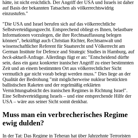
hätte, ist nicht ersichtlich. Der Angriff der USA und Israels ist daher
auf Basis der bekannten Tatsachen als völkerrechtswidrig
einzustufen."
"Die USA und Israel berufen sich auf das völkerrechtliche
Selbstverteidigungsrecht. Entsprechend obliegt es Ihnen, belastbare
Informationen vorzulegen, die ihre Rechtsauffassung belegen
können", bekräftigt auch Christian Richter, Rechtsanwalt und
wissenschaftlicher Referent für Staatsrecht und Völkerrecht am
German Institute for Defence and Strategic Studies in Hamburg, auf
beck-aktuell
-Anfrage. Allerdings fügt er an: "Entscheidend dürfte
sein, dass ein ganz konkreter iranischer Angriff zu einer bestimmten
Zeit und an einem bestimmten Ort aus völkerrechtlicher Sicht
vermutlich gar nicht vorab belegt werden muss." Dies liege an der
Qualität der Bedrohung "mit möglicherweise nuklear bestückten
ballistischen Raketen und der regelmäßig erklärten
Vernichtungsabsicht des iranischen Regimes in Richtung Israel".
Eine Selbstverteidigung Israels – und eine entsprechende Hilfe der
USA – wäre aus seiner Sicht somit denkbar.
Muss man ein verbrecherisches Regime
ewig dulden?
In der Tat: Das Regime in Teheran hat über Jahrzehnte Terroristen