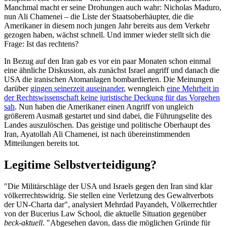
Manchmal macht er seine Drohungen auch wahr: Nicholas Maduro,
nun Ali Chamenei – die Liste der Staatsoberhäupter, die die
Amerikaner in diesem noch jungen Jahr bereits aus dem Verkehr
gezogen haben, wächst schnell. Und immer wieder stellt sich die
Frage: Ist das rechtens?
In Bezug auf den Iran gab es vor ein paar Monaten schon einmal
eine ähnliche Diskussion, als zunächst Israel angriff und danach die
USA die iranischen Atomanlagen bombardierten. Die Meinungen
darüber
gingen seinerzeit auseinander
, wenngleich
eine Mehrheit in
der Rechtswissenschaft keine juristische Deckung für das Vorgehen
sah
. Nun haben die Amerikaner einen Angriff von ungleich
größerem Ausmaß gestartet und sind dabei, die Führungselite des
Landes auszulöschen. Das geistige und politische Oberhaupt des
Iran, Ayatollah Ali Chamenei, ist nach übereinstimmenden
Mitteilungen bereits tot.
Legitime Selbstverteidigung?
"Die Militärschläge der USA und Israels gegen den Iran sind klar
völkerrechtswidrig. Sie stellen eine Verletzung des Gewaltverbots
der UN-Charta dar", analysiert Mehrdad Payandeh, Völkerrechtler
von der Bucerius Law School, die aktuelle Situation gegenüber
beck-aktuell
. "Abgesehen davon, dass die möglichen Gründe für