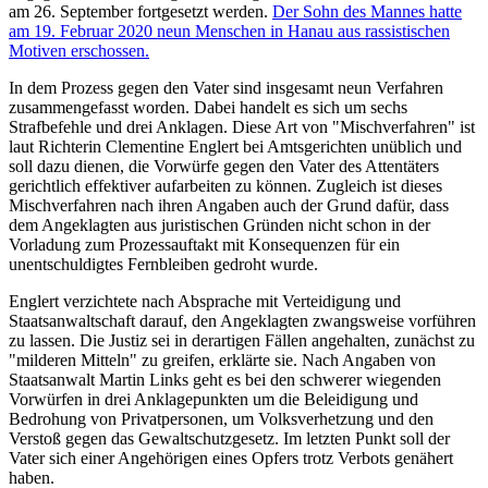
am 26. September fortgesetzt werden.
Der Sohn des Mannes hatte
am 19. Februar 2020 neun Menschen in Hanau aus rassistischen
Motiven erschossen.
In dem Prozess gegen den Vater sind insgesamt neun Verfahren
zusammengefasst worden. Dabei handelt es sich um sechs
Strafbefehle und drei Anklagen. Diese Art von "Mischverfahren" ist
laut Richterin Clementine Englert bei Amtsgerichten unüblich und
soll dazu dienen, die Vorwürfe gegen den Vater des Attentäters
gerichtlich effektiver aufarbeiten zu können. Zugleich ist dieses
Mischverfahren nach ihren Angaben auch der Grund dafür, dass
dem Angeklagten aus juristischen Gründen nicht schon in der
Vorladung zum Prozessauftakt mit Konsequenzen für ein
unentschuldigtes Fernbleiben gedroht wurde.
Englert verzichtete nach Absprache mit Verteidigung und
Staatsanwaltschaft darauf, den Angeklagten zwangsweise vorführen
zu lassen. Die Justiz sei in derartigen Fällen angehalten, zunächst zu
"milderen Mitteln" zu greifen, erklärte sie. Nach Angaben von
Staatsanwalt Martin Links geht es bei den schwerer wiegenden
Vorwürfen in drei Anklagepunkten um die Beleidigung und
Bedrohung von Privatpersonen, um Volksverhetzung und den
Verstoß gegen das Gewaltschutzgesetz. Im letzten Punkt soll der
Vater sich einer Angehörigen eines Opfers trotz Verbots genähert
haben.