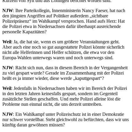
Kurzem von Sylt und aus Löningen berichtet worden sind.
NJW
: Ihre Parteikollegin, Innenministerin Nancy Faeser, hat nach
den jüngsten Angriffen auf Politiker außerdem „sichtbare
Polizeipräsenz“ im Wahlkampf versprochen. Hand aufs Herz: Hat
die Polizei etwa in Niedersachsen dafür überhaupt ausreichende
personelle Kapazitäten?
Weil
: Ja, die hat sie, wenn es um größere Veranstaltungen geht.
Aber auch eine noch so gut ausgestattete Polizei könnte sicherlich
nicht alle Helferinnen und Helfer schützen, die etwa vor den
Europa-Wahlen unterwegs waren und noch unterwegs sind.
NJW
: Rächt sich nun, dass in diesem Bereich in der Vergangenheit
zu viel gespart wurde? Gerade im Zusammenhang mit der Polizei
heißt es ja immer wieder, diese werde „kaputtgespart“?
Weil
: Jedenfalls in Niedersachsen haben wir im Bereich der Polizei
in den letzten Jahren keinesfalls gespart, sondern im Gegenteil
zusätzliche Stellen geschaffen. Und mehr Polizei alleine löst die
Probleme nun einmal nicht, die uns derzeit umtreiben.
NJW
: Ein Wahlkampf unter Polizeischutz ist in einer Demokratie
nur schwer vorstellbar. Steht gleichwohl zu befürchten, dass wir uns
künftig daran gewöhnen müssen?