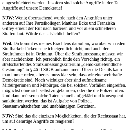
eingeschüchtert werden. Insofern sind solche Angriffe in der Tat
Angriffe auf unsere Demokratie!
NJW
: Wenig überraschend wurde nach den Angriffen unter
anderem auf Ihre Parteikollegen Matthias Ecke und Franziska
Giffey erneut der Ruf nach härteren und vor allem schnelleren
Strafen laut. Würde das tatsächlich helfen?
Weil
: Da kommt es meines Erachtens darauf an, worüber wir reden.
Strafbarkeitslücken sehe ich eigentlich nicht, und auch der
Strafrahmen ist in Ordnung. Über die Strafzumessung müssen wir
aber nachdenken. Ich persönlich finde den Vorschlag richtig, ein
strafschärfendes Strafzumessungskriterium „demokratiefeindliche
Gesinnung“ in § 46 II StGB aufzunehmen. Über die Details kann
man immer reden, aber es muss klar sein, dass wir eine wehrhafte
Demokratie sind. Noch wichtiger aber sind aufmerksame
Mitbürgerinnen und Mitbürger, die bei solchen Vorfällen eingreifen,
möglichst ohne sich selbst zu gefährden, oder die die Polizei rufen.
Und dann müssen solche Taten schnell aufgeklärt und konsequent
sanktioniert werden, das ist Aufgabe von Polizei,
Staatsanwaltschaften und unabhängigen Gerichten.
NJW
: Sind das die einzigen Möglichkeiten, die der Rechtsstaat hat,
um auf derartige Angriffe zu reagieren?