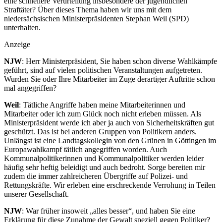
eine schnellere Verurteilung insbesondere der jugendlichen
Straftäter? Über dieses Thema haben wir uns mit dem
niedersächsischen Ministerpräsidenten Stephan Weil (SPD)
unterhalten.
Anzeige
NJW
: Herr Ministerpräsident, Sie haben schon diverse Wahlkämpfe
geführt, sind auf vielen politischen Veranstaltungen aufgetreten.
Wurden Sie oder Ihre Mitarbeiter im Zuge derartiger Auftritte schon
mal angegriffen?
Weil
: Tätliche Angriffe haben meine Mitarbeiterinnen und
Mitarbeiter oder ich zum Glück noch nicht erleben müssen. Als
Ministerpräsident werde ich aber ja auch von Sicherheitskräften gut
geschützt. Das ist bei anderen Gruppen von Politikern anders.
Unlängst ist eine Landtagskollegin von den Grünen in Göttingen im
Europawahlkampf tätlich angegriffen worden. Auch
Kommunalpolitikerinnen und Kommunalpolitiker werden leider
häufig sehr heftig beleidigt und auch bedroht. Sorge bereiten mir
zudem die immer zahlreicheren Übergriffe auf Polizei- und
Rettungskräfte. Wir erleben eine erschreckende Verrohung in Teilen
unserer Gesellschaft.
NJW
: War früher insoweit „alles besser“, und haben Sie eine
Erklärung für diese Zunahme der Gewalt speziell gegen Politiker?