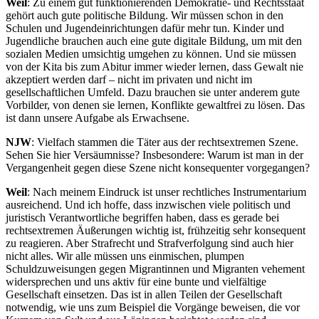
Weil
: Zu einem gut funktionierenden Demokratie- und Rechtsstaat
gehört auch gute politische Bildung. Wir müssen schon in den
Schulen und Jugendeinrichtungen dafür mehr tun. Kinder und
Jugendliche brauchen auch eine gute digitale Bildung, um mit den
sozialen Medien umsichtig umgehen zu können. Und sie müssen
von der Kita bis zum Abitur immer wieder lernen, dass Gewalt nie
akzeptiert werden darf – nicht im privaten und nicht im
gesellschaftlichen Umfeld. Dazu brauchen sie unter anderem gute
Vorbilder, von denen sie lernen, Konflikte gewaltfrei zu lösen. Das
ist dann unsere Aufgabe als Erwachsene.
NJW
: Vielfach stammen die Täter aus der rechtsextremen Szene.
Sehen Sie hier Versäumnisse? Insbesondere: Warum ist man in der
Vergangenheit gegen diese Szene nicht konsequenter vorgegangen?
Weil
: Nach meinem Eindruck ist unser rechtliches Instrumentarium
ausreichend. Und ich hoffe, dass inzwischen viele politisch und
juristisch Verantwortliche begriffen haben, dass es gerade bei
rechtsextremen Äußerungen wichtig ist, frühzeitig sehr konsequent
zu reagieren. Aber Strafrecht und Strafverfolgung sind auch hier
nicht alles. Wir alle müssen uns einmischen, plumpen
Schuldzuweisungen gegen Migrantinnen und Migranten vehement
widersprechen und uns aktiv für eine bunte und vielfältige
Gesellschaft einsetzen. Das ist in allen Teilen der Gesellschaft
notwendig, wie uns zum Beispiel die Vorgänge beweisen, die vor