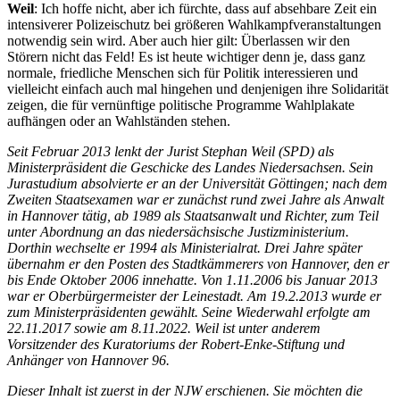
Weil
: Ich hoffe nicht, aber ich fürchte, dass auf absehbare Zeit ein
intensiverer Polizeischutz bei größeren Wahlkampfveranstaltungen
notwendig sein wird. Aber auch hier gilt: Überlassen wir den
Störern nicht das Feld! Es ist heute wichtiger denn je, dass ganz
normale, friedliche Menschen sich für Politik interessieren und
vielleicht einfach auch mal hingehen und denjenigen ihre Solidarität
zeigen, die für vernünftige politische Programme Wahlplakate
aufhängen oder an Wahlständen stehen.
Seit Februar 2013 lenkt der Jurist Stephan Weil (SPD) als
Ministerpräsident die Geschicke des Landes Niedersachsen. Sein
Jurastudium absolvierte er an der Universität Göttingen; nach dem
Zweiten Staatsexamen war er zunächst rund zwei Jahre als Anwalt
in Hannover tätig, ab 1989 als Staatsanwalt und Richter, zum Teil
unter Abordnung an das niedersächsische Justizministerium.
Dorthin wechselte er 1994 als Ministerialrat. Drei Jahre später
übernahm er den Posten des Stadtkämmerers von Hannover, den er
bis Ende Oktober 2006 innehatte. Von 1.11.​2006 bis Januar 2013
war er Oberbürgermeister der Leinestadt. Am 19.2.​2013 wurde er
zum Ministerpräsidenten gewählt. Seine Wiederwahl erfolgte am
22.11.​2017 sowie am 8.11.​2022. Weil ist unter anderem
Vorsitzender des Kuratoriums der Robert-Enke-Stiftung und
Anhänger von Hannover 96.
Dieser Inhalt ist zuerst in der NJW erschienen. Sie möchten die