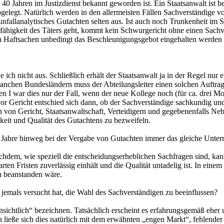
0 Jahren im Justizdienst bekannt geworden ist. Ein Staatsanwalt ist 
 abgelegt. Natürlich werden in den allermeisten Fällen Sachverständige
unfallanalytisches Gutachten selten aus. Ist auch noch Trunkenheit im S
fähigkeit des Täters geht, kommt kein Schwurgericht ohne einen Sachve
 in Haftsachen unbedingt das Beschleunigungsgebot eingehalten werden
h nicht aus. Schließlich erhält der Staatsanwalt ja in der Regel nur 
manchen Bundesländern muss der Abteilungsleiter einen solchen Auftr
 I war dies nur der Fall, wenn der neue Kollege noch (für ca. drei M
 vor Gericht entschied sich dann, ob der Sachverständige sachkundig u
n von Gericht, Staatsanwaltschaft, Verteidigern und gegebenenfalls N
eit und Qualität des Gutachtens zu bezweifeln.
r Jahre hinweg bei der Vergabe von Gutachten immer das gleiche Unter
nachdem, wie speziell die entscheidungserheblichen Sachfragen sind, ka
arten Fristen zuverlässig einhält und die Qualität untadelig ist. In ei
zu beanstanden wäre.
r jemals versucht hat, die Wahl des Sachverständigen zu beeinflussen?
nsichtlich“ bezeichnen. Tatsächlich erscheint es erfahrungsgemäß eher 
en ließe sich dies natürlich mit dem erwähnten „engen Markt“, fehlende