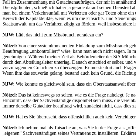
Fall im Zusammenhang mit Gutachtenaufträgen, der mir in annähernd 4
Dienstpflichten; schließlich hat er ja gerade darauf seinen Diensteid
man bei einem Verkehrsunfall mit Verletzten oder gar Toten ohne ein 
Bereich der Kapitaldelikte, wenn es um die Einsichts- und Steuerungs
Staatsanwalt, um das Verfahren zügig zu fördern, weil insbesondere
NJW:
Lädt das nicht zum Missbrauch geradezu ein?
Nötzel:
Von einer systemimmanenten Einladung zum Missbrauch gehe ic
Beauftragung „unkontrolliert“ wäre, kann man auch nicht sagen. In 
genehmigen. Während meiner Zeit als Behördenleiter der StA München
durch den Abteilungsleiter unterlag. Danach entschied er selber, und
vorzutragenden Gutachten zu überzeugen. Er musste dort auch Frage
Wenn ihm das souverän gelang, bestand auch kein Grund, die Richtigk
NJW:
Wie konnte es gleichwohl sein, dass ein Oberstaatsanwalt übe
Nötzel:
Das ist keineswegs so selten, wie es die Frage nahelegt. Je 
Hinzutritt, dass der Sachverständige disponibel sein muss, die vereinb
immer derselbe Gutachter beauftragt wird, zunächst nicht, dass dies 
NJW:
Hat es Sie überrascht, dass offensichtlich auch kein Verteidige
Nötzel:
Ich nehme mal als Tatsache an, was Sie in der Frage als „offe
„eigenen“ Sachverständigen seines Vertrauens zu installieren. Erklär