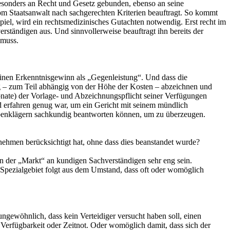
besonders an Recht und Gesetz gebunden, ebenso an seine
 vom Staatsanwalt nach sachgerechten Kriterien beauftragt. So kommt
piel, wird ein rechtsmedizinisches Gutachten notwendig. Erst recht im
rständigen aus. Und sinnvollerweise beauftragt ihn bereits der
 muss.
einen Erkenntnisgewinn als „Gegenleistung“. Und dass die
ag – zum Teil abhängig von der Höhe der Kosten – abzeichnen und
onate) der Vorlage- und Abzeichnungspflicht seiner Verfügungen
nd erfahren genug war, um ein Gericht mit seinem mündlich
ebenklägern sachkundig beantworten können, um zu überzeugen.
nehmen berücksichtigt hat, ohne dass dies beanstandet wurde?
nn der „Markt“ an kundigen Sachverständigen sehr eng sein.
nem Spezialgebiet folgt aus dem Umstand, dass oft oder womöglich
ungewöhnlich, dass kein Verteidiger versucht haben soll, einen
r Verfügbarkeit oder Zeitnot. Oder womöglich damit, dass sich der