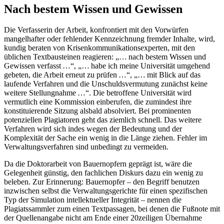
Nach bestem Wissen und Gewissen
Die Verfasserin der Arbeit, konfrontiert mit den Vorwürfen
mangelhafter oder fehlender Kennzeichnung fremder Inhalte, wird,
kundig beraten von Krisenkommunikationsexperten, mit den
üblichen Textbausteinen reagieren: „… nach bestem Wissen und
Gewissen verfasst …“, „… habe ich meine Universität umgehend
gebeten, die Arbeit erneut zu prüfen …“, „… mit Blick auf das
laufende Verfahren und die Unschuldsvermutung zunächst keine
weitere Stellungnahme …“. Die betroffene Universität wird
vermutlich eine Kommission einberufen, die zumindest ihre
konstituierende Sitzung alsbald absolviert. Bei prominenten
potenziellen Plagia­toren geht das ziemlich schnell. Das weitere
Verfahren wird sich indes wegen der Bedeutung und der
Komplexität der Sache ein wenig in die Länge ziehen. Fehler im
Verwaltungsverfahren sind unbedingt zu vermeiden.
Da die Doktorarbeit von Bauernopfern geprägt ist, wäre die
Gelegenheit günstig, den fachlichen Diskurs dazu ein wenig zu
beleben. Zur Erinnerung: Bauern­opfer – den Begriff benutzen
inzwischen selbst die Verwaltungsgerichte für einen spezifischen
Typ der Simula­tion intellektueller Integrität – nennen die
Plagiatssammler zum einen Textpassagen, bei denen die Fußnote mit
der Quellenangabe nicht am Ende einer 20zeiligen Übernahme