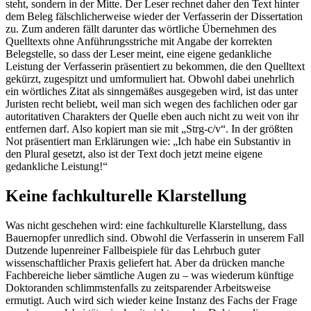
steht, sondern in der Mitte. Der Leser rechnet daher den Text hinter
dem Beleg fälschlicherweise wieder der Verfasserin der Dissertation
zu. Zum anderen fällt darunter das wörtliche Übernehmen des
Quelltexts ohne Anführungsstriche mit Angabe der korrekten
Belegstelle, so dass der Leser meint, eine eigene gedankliche
Leistung der Verfasserin präsentiert zu bekommen, die den Quelltext
gekürzt, zugespitzt und umformuliert hat. Obwohl dabei unehrlich
ein wörtliches Zitat als sinngemäßes ausgegeben wird, ist das unter
Juristen recht beliebt, weil man sich wegen des fachlichen oder gar
autoritativen Charakters der Quelle eben auch nicht zu weit von ihr
entfernen darf. Also kopiert man sie mit „Strg-c/v“. In der größten
Not präsentiert man Erklärungen wie: „Ich habe ein Substantiv in
den Plural gesetzt, also ist der Text doch jetzt meine eigene
gedankliche Leistung!“
Keine fachkulturelle Klarstellung
Was nicht geschehen wird: eine fachkulturelle Klarstellung, dass
Bauernopfer unredlich sind. Obwohl die Verfasserin in unserem Fall
Dutzende lupenreiner Fallbeispiele für das Lehrbuch guter
wissenschaftlicher Praxis geliefert hat. Aber da drücken manche
Fachbereiche lieber sämtliche Augen zu – was wiederum künftige
Doktoranden schlimmstenfalls zu zeitsparender Arbeitsweise
ermutigt. Auch wird sich wieder keine Instanz des Fachs der Frage