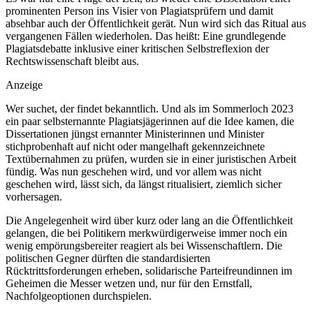
prominenten Person ins Visier von Plagiatsprüfern und damit
absehbar auch der Öffentlichkeit gerät. Nun wird sich das Ritual aus
vergangenen Fällen wiederholen. Das heißt: Eine grundlegende
Plagiats­debatte inklusive einer kritischen Selbstreflexion der
Rechtswissenschaft bleibt aus.
Anzeige
Wer suchet, der findet bekanntlich. Und als im Sommer­loch 2023
ein paar selbsternannte Plagiatsjägerinnen auf die Idee kamen, die
Dissertationen jüngst ernannter Ministerinnen und Minister
stichprobenhaft auf nicht oder mangelhaft gekennzeichnete
Textübernahmen zu prüfen, wurden sie in einer juristischen Arbeit
fündig. Was nun geschehen wird, und vor allem was nicht
geschehen wird, lässt sich, da längst ritualisiert, ziemlich sicher
vorhersagen.
Die Angelegenheit wird über kurz oder lang an die Öffentlichkeit
gelangen, die bei Politikern merkwürdigerweise immer noch ein
wenig empörungsbereiter rea­giert als bei Wissenschaftlern. Die
politischen Gegner dürften die standardisierten
Rücktrittsforderungen erheben, solidarische Parteifreundinnen im
Geheimen die Messer wetzen und, nur für den Ernstfall,
Nachfolgeoptionen durchspielen.