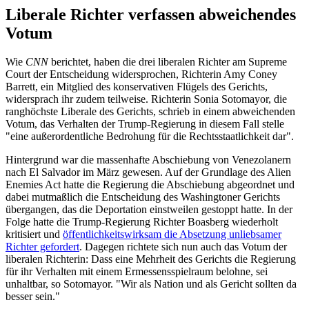
Liberale Richter verfassen abweichendes
Votum
Wie
CNN
berichtet, haben die drei liberalen Richter am Supreme
Court der Entscheidung widersprochen, Richterin Amy Coney
Barrett, ein Mitglied des konservativen Flügels des Gerichts,
widersprach ihr zudem teilweise. Richterin Sonia Sotomayor, die
ranghöchste Liberale des Gerichts, schrieb in einem abweichenden
Votum, das Verhalten der Trump-Regierung in diesem Fall stelle
"eine außerordentliche Bedrohung für die Rechtsstaatlichkeit dar".
Hintergrund war die massenhafte Abschiebung von Venezolanern
nach El Salvador im März gewesen. Auf der Grundlage des Alien
Enemies Act hatte die Regierung die Abschiebung abgeordnet und
dabei mutmaßlich die Entscheidung des Washingtoner Gerichts
übergangen, das die Deportation einstweilen gestoppt hatte. In der
Folge hatte die Trump-Regierung Richter Boasberg wiederholt
kritisiert und
öffentlichkeitswirksam die Absetzung unliebsamer
Richter gefordert
. Dagegen richtete sich nun auch das Votum der
liberalen Richterin: Dass eine Mehrheit des Gerichts die Regierung
für ihr Verhalten mit einem Ermessensspielraum belohne, sei
unhaltbar, so Sotomayor. "Wir als Nation und als Gericht sollten da
besser sein."