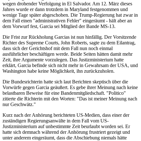
wegen drohender Verfolgung in El Salvador. Am 12. März dieses
Jahres wurde er dann trotzdem in Maryland festgenommen und
wenige Tage später abgeschoben. Die Trump-Regierung hat zwar in
dem Fall einen "administrativen Fehler" eingeräumt - hält aber an
dem Vorwurf fest, Garcia sei Mitglied der Bande MS-13.
Die Frist zur Rückholung Garcias ist nun hinfällig. Der Vorsitzende
Richter des Supreme Courts, John Roberts, sagte zu dem Eilantrag,
dass sich der Gerichtshof mit dem Fall nun noch einmal
ausführlicher beschäftigen werde. Beide Seiten hätten damit mehr
Zeit, ihre Argumente vorzulegen. Das Justizministerium hatte
erklärt, Garcia befinde sich nicht mehr in Gewahrsam der USA, und
Washington habe keine Möglichkeit, ihn zurückzuholen.
Die Bundesrichterin hatte sich laut Berichten skeptisch über die
Vorwürfe gegen Garcia geäußert. Es gebe ihrer Meinung nach keine
belastbaren Beweise für eine Bandenmitgliedschaft. "Politico"
zitierte die Richterin mit den Worten: "Das ist meiner Meinung nach
nur Geschwätz."
Kurz nach der Anhörung berichteten US-Medien, dass einer der
zuständigen Regierungsanwälte in dem Fall vom US-
Justizministerium auf unbestimmte Zeit beurlaubt worden sei. Er
hatte sich demnach während der Anhörung frustriert gezeigt und
unter anderem eingeräumt, dass die Abschiebung niemals hätte