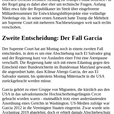
der Regel ging es dabei aber eher um technische Fragen. Anfang
März etwa fuhr der Republikaner im Streit über eingefrorene
Milliardensummen für Entwicklungshilfeprojekte eine vorläufige
Niederlage ein. In seiner ersten Amtszeit hatte Trump die Mehrheit
am Supreme Court mit mehreren Nachbesetzungen weit nach rechts
verschoben.
Zweite Entscheidung: Der Fall Garcia
Der Supreme Court hat am Montag noch in einem zweiten Fall
entschieden, in dem es um eine Abschiebung nach El Salvador ging
und der Regierung kurz vor Auslaufen einer Frist eine Atempause
verschafft. Die Regierung hatte sich mit einem Eilantrag gegen den
Entscheid einer Bundesrichterin im Bundesstaat Maryland gewandt,
die angeordnet hatte, dass Kilmar Abrego Garcia, der aus El
Salvador stammt, bis spätestens Montag Mitternacht in die USA
zurückgebracht werden müsse.
Garcia gehört zu einer Gruppe von Migranten, die kürzlich aus den
USA in das salvadorianische Hochsicherheitsgefängnis Cecot
gebracht worden waren - mutmaßlich trotz einer anderslautenden
Anordnung eines Gerichts in Washington. US-Medien zufolge war
Garcia 2012 in die Vereinigten Staaten eingereist. Zwar wurde sein
Asylantrag 2019 abgelehnt, doch er erhielt damals Abschiebeschutz