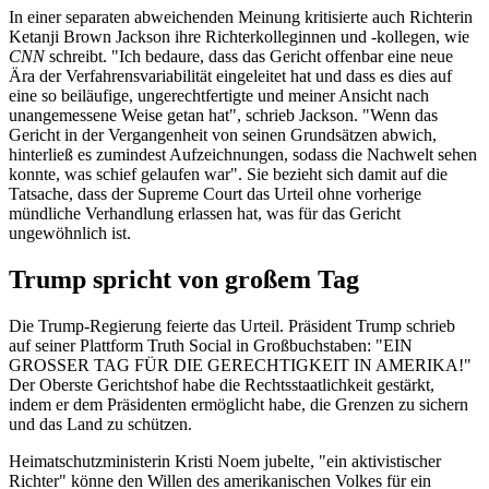
In einer separaten abweichenden Meinung kritisierte auch Richterin
Ketanji Brown Jackson ihre Richterkolleginnen und -kollegen, wie
CNN
schreibt. "Ich bedaure, dass das Gericht offenbar eine neue
Ära der Verfahrensvariabilität eingeleitet hat und dass es dies auf
eine so beiläufige, ungerechtfertigte und meiner Ansicht nach
unangemessene Weise getan hat", schrieb Jackson. "Wenn das
Gericht in der Vergangenheit von seinen Grundsätzen abwich,
hinterließ es zumindest Aufzeichnungen, sodass die Nachwelt sehen
konnte, was schief gelaufen war". Sie bezieht sich damit auf die
Tatsache, dass der Supreme Court das Urteil ohne vorherige
mündliche Verhandlung erlassen hat, was für das Gericht
ungewöhnlich ist.
Trump spricht von großem Tag
Die Trump-Regierung feierte das Urteil. Präsident Trump schrieb
auf seiner Plattform Truth Social in Großbuchstaben: "EIN
GROSSER TAG FÜR DIE GERECHTIGKEIT IN AMERIKA!"
Der Oberste Gerichtshof habe die Rechtsstaatlichkeit gestärkt,
indem er dem Präsidenten ermöglicht habe, die Grenzen zu sichern
und das Land zu schützen.
Heimatschutzministerin Kristi Noem jubelte, "ein aktivistischer
Richter" könne den Willen des amerikanischen Volkes für ein