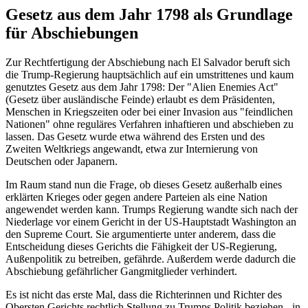
Gesetz aus dem Jahr 1798 als Grundlage
für Abschiebungen
Zur Rechtfertigung der Abschiebung nach El Salvador beruft sich
die Trump-Regierung hauptsächlich auf ein umstrittenes und kaum
genutztes Gesetz aus dem Jahr 1798: Der "Alien Enemies Act"
(Gesetz über ausländische Feinde) erlaubt es dem Präsidenten,
Menschen in Kriegszeiten oder bei einer Invasion aus "feindlichen
Nationen" ohne reguläres Verfahren inhaftieren und abschieben zu
lassen. Das Gesetz wurde etwa während des Ersten und des
Zweiten Weltkriegs angewandt, etwa zur Internierung von
Deutschen oder Japanern.
Im Raum stand nun die Frage, ob dieses Gesetz außerhalb eines
erklärten Krieges oder gegen andere Parteien als eine Nation
angewendet werden kann. Trumps Regierung wandte sich nach der
Niederlage vor einem Gericht in der US-Hauptstadt Washington an
den Supreme Court. Sie argumentierte unter anderem, dass die
Entscheidung dieses Gerichts die Fähigkeit der US-Regierung,
Außenpolitik zu betreiben, gefährde. Außerdem werde dadurch die
Abschiebung gefährlicher Gangmitglieder verhindert.
Es ist nicht das erste Mal, dass die Richterinnen und Richter des
Obersten Gerichts rechtlich Stellung zu Trumps Politik beziehen - in