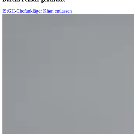
IStGH-Chefankläger Khan entlassen