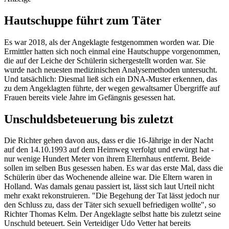
Hautschuppe führt zum Täter
Es war 2018, als der Angeklagte festgenommen worden war. Die
Ermittler hatten sich noch einmal eine Hautschuppe vorgenommen,
die auf der Leiche der Schülerin sichergestellt worden war. Sie
wurde nach neuesten medizinischen Analysemethoden untersucht.
Und tatsächlich: Diesmal ließ sich ein DNA-Muster erkennen, das
zu dem Angeklagten führte, der wegen gewaltsamer Übergriffe auf
Frauen bereits viele Jahre im Gefängnis gesessen hat.
Unschuldsbeteuerung bis zuletzt
Die Richter gehen davon aus, dass er die 16-Jährige in der Nacht
auf den 14.10.1993 auf dem Heimweg verfolgt und erwürgt hat -
nur wenige Hundert Meter von ihrem Elternhaus entfernt. Beide
sollen im selben Bus gesessen haben. Es war das erste Mal, dass die
Schülerin über das Wochenende alleine war. Die Eltern waren in
Holland. Was damals genau passiert ist, lässt sich laut Urteil nicht
mehr exakt rekonstruieren. "Die Begehung der Tat lässt jedoch nur
den Schluss zu, dass der Täter sich sexuell befriedigen wollte", so
Richter Thomas Kelm. Der Angeklagte selbst hatte bis zuletzt seine
Unschuld beteuert. Sein Verteidiger Udo Vetter hat bereits