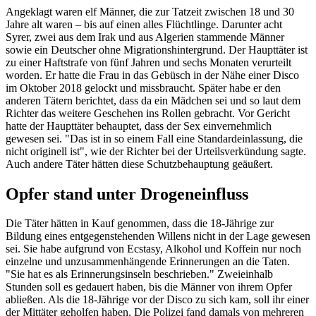
Angeklagt waren elf Männer, die zur Tatzeit zwischen 18 und 30
Jahre alt waren – bis auf einen alles Flüchtlinge. Darunter acht
Syrer, zwei aus dem Irak und aus Algerien stammende Männer
sowie ein Deutscher ohne Migrationshintergrund. Der Haupttäter ist
zu einer Haftstrafe von fünf Jahren und sechs Monaten verurteilt
worden. Er hatte die Frau in das Gebüsch in der Nähe einer Disco
im Oktober 2018 gelockt und missbraucht. Später habe er den
anderen Tätern berichtet, dass da ein Mädchen sei und so laut dem
Richter das weitere Geschehen ins Rollen gebracht. Vor Gericht
hatte der Haupttäter behauptet, dass der Sex einvernehmlich
gewesen sei. "Das ist in so einem Fall eine Standardeinlassung, die
nicht originell ist", wie der Richter bei der Urteilsverkündung sagte.
Auch andere Täter hätten diese Schutzbehauptung geäußert.
Opfer stand unter Drogeneinfluss
Die Täter hätten in Kauf genommen, dass die 18-Jährige zur
Bildung eines entgegenstehenden Willens nicht in der Lage gewesen
sei. Sie habe aufgrund von Ecstasy, Alkohol und Koffein nur noch
einzelne und unzusammenhängende Erinnerungen an die Taten.
"Sie hat es als Erinnerungsinseln beschrieben." Zweieinhalb
Stunden soll es gedauert haben, bis die Männer von ihrem Opfer
abließen. Als die 18-Jährige vor der Disco zu sich kam, soll ihr einer
der Mittäter geholfen haben. Die Polizei fand damals von mehreren