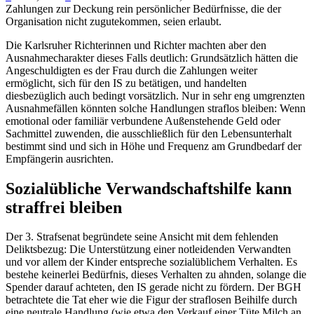
Zahlungen zur Deckung rein persönlicher Bedürfnisse, die der
Organisation nicht zugutekommen, seien erlaubt.
Die Karlsruher Richterinnen und Richter machten aber den
Ausnahmecharakter dieses Falls deutlich: Grundsätzlich hätten die
Angeschuldigten es der Frau durch die Zahlungen weiter
ermöglicht, sich für den IS zu betätigen, und handelten
diesbezüglich auch bedingt vorsätzlich. Nur in sehr eng umgrenzten
Ausnahmefällen könnten solche Handlungen straflos bleiben: Wenn
emotional oder familiär verbundene Außenstehende Geld oder
Sachmittel zuwenden, die ausschließlich für den Lebensunterhalt
bestimmt sind und sich in Höhe und Frequenz am Grundbedarf der
Empfängerin ausrichten.
Sozialübliche Verwandschaftshilfe kann
straffrei bleiben
Der 3. Strafsenat begründete seine Ansicht mit dem fehlenden
Deliktsbezug: Die Unterstützung einer notleidenden Verwandten
und vor allem der Kinder entspreche sozialüblichem Verhalten. Es
bestehe keinerlei Bedürfnis, dieses Verhalten zu ahnden, solange die
Spender darauf achteten, den IS gerade nicht zu fördern. Der
BGH
betrachtete die Tat eher wie die Figur der straflosen Beihilfe durch
eine neutrale Handlung (wie etwa den Verkauf einer Tüte Milch an