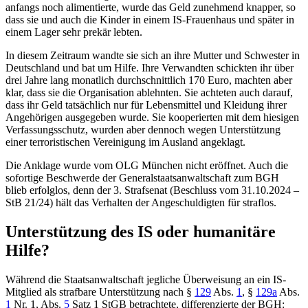
anfangs noch alimentierte, wurde das Geld zunehmend knapper, so
dass sie und auch die Kinder in einem IS-Frauenhaus und später in
einem Lager sehr prekär lebten.
In diesem Zeitraum wandte sie sich an ihre Mutter und Schwester in
Deutschland und bat um Hilfe. Ihre Verwandten schickten ihr über
drei Jahre lang monatlich durchschnittlich 170 Euro, machten aber
klar, dass sie die Organisation ablehnten. Sie achteten auch darauf,
dass ihr Geld tatsächlich nur für Lebensmittel und Kleidung ihrer
Angehörigen ausgegeben wurde. Sie kooperierten mit dem hiesigen
Verfassungsschutz, wurden aber dennoch wegen Unterstützung
einer terroristischen Vereinigung im Ausland angeklagt.
Die Anklage wurde vom
OLG München
nicht eröffnet. Auch die
sofortige Beschwerde der Generalstaatsanwaltschaft zum
BGH
blieb erfolglos, denn der 3. Strafsenat (Beschluss vom 31.10.2024 –
StB 21/24) hält das Verhalten der Angeschuldigten für straflos.
Unterstützung des IS oder humanitäre
Hilfe?
Während die Staatsanwaltschaft jegliche Überweisung an ein IS-
Mitglied als strafbare Unterstützung nach
§
129
Abs.
1
, §
129a
Abs.
1
Nr. 1, Abs.
5
Satz 1 StGB
betrachtete, differenzierte der BGH: