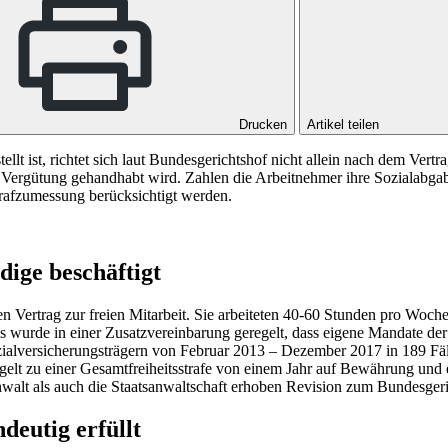
Drucken
Artikel teilen
stellt ist, richtet sich laut Bundesgerichtshof nicht allein nach dem Ve
 Vergütung gehandhabt wird. Zahlen die Arbeitnehmer ihre Sozialabgabe
trafzumessung berücksichtigt werden.
dige beschäftigt
nen Vertrag zur freien Mitarbeit. Sie arbeiteten 40-60 Stunden pro Wo
teils wurde in einer Zusatzvereinbarung geregelt, dass eigene Mandate d
zialversicherungsträgern von Februar 2013 – Dezember 2017 in 189 Fäl
lt zu einer Gesamtfreiheitsstrafe von einem Jahr auf Bewährung und e
walt als auch die Staatsanwaltschaft erhoben Revision zum
Bundesgeri
ndeutig erfüllt