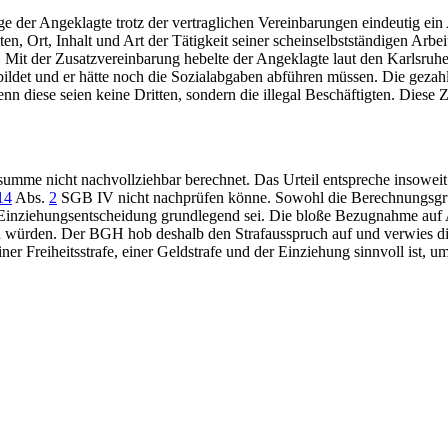
ge der Angeklagte trotz der vertraglichen Vereinbarungen eindeutig ei
iten, Ort, Inhalt und Art der Tätigkeit seiner scheinselbstständigen Ar
it der Zusatzvereinbarung hebelte der Angeklagte laut den Karlsruher 
ildet und er hätte noch die Sozialabgaben abführen müssen. Die gezahl
, denn diese seien keine Dritten, sondern die illegal Beschäftigten. Die
umme nicht nachvollziehbar berechnet. Das Urteil entspreche insowei
14
Abs.
2
SGB IV
nicht nachprüfen könne. Sowohl die Berechnungsgr
 Einziehungsentscheidung grundlegend sei. Die bloße Bezugnahme auf 
n würden. Der
BGH
hob deshalb den Strafausspruch auf und verwies d
er Freiheitsstrafe, einer Geldstrafe und der Einziehung sinnvoll ist, u