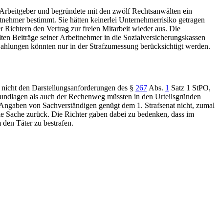
n Arbeitgeber und begründete mit den zwölf Rechtsanwälten ein
beitnehmer bestimmt. Sie hätten keinerlei Unternehmerrisiko getragen
Richtern den Vertrag zur freien Mitarbeit wieder aus. Die
ten Beiträge seiner Arbeitnehmer in die Sozialversicherungskassen
se Zahlungen könnten nur in der Strafzumessung berücksichtigt werden.
t nicht den Darstellungsanforderungen des
§
267
Abs.
1
Satz 1 StPO
,
undlagen als auch der Rechenweg müssten in den Urteilsgründen
Angaben von Sachverständigen genügt dem 1. Strafsenat nicht, zumal
ie Sache zurück. Die Richter gaben dabei zu bedenken, dass im
m den Täter zu bestrafen.