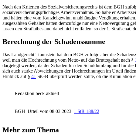
Nach den Kriterien des Sozialversicherungsrechts ist dem
BGH
zufol
sozialversicherungspflichtiges Arbeitsverhältnis. So habe er Arbeitsze
und hätten eine vom Kanzleigewinn unabhängige Vergütung erhalten. M
ausgezahlten Gehälter hätten demzufolge nur eine Nettovergütung geb
lassen den Straftatbestand dabei nicht entfallen, so der 1. Strafsenat
Berechnung der Schadenssumme
Das
Landgericht Traunstein
hat dem
BGH
zufolge aber die Schadenss
weil man die Hochrechnung vom Netto- auf das Bruttogehalt nach
§
dargelegt werden, da der Schaden für den Schuldumfang und für die
sich auch starke Abweichungen der Hochrechnungen im Urteil finde
Hinblick auf
§
41
StGB
überprüft werden sollte, ob die Kumulation ein
Redaktion beck-aktuell
BGH
Urteil vom 08.03.2023
1 StR 188/22
Mehr zum Thema