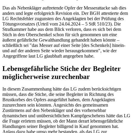
Das als Nebenkläger auftretende Opfer der Messerattacke sah dies
anders und legte erfolgreich Revision ein. Der BGH attestierte dem
LG Rechtsfehler zugunsten des Angeklagten bei der Prüfung des
Tötungsvorsatzes (Urteil vom 24.04.2024 – 5 StR 510/23). Die
Strafkammer habe aus dem Blick verloren, dass es sich bei dem
Stich in den Oberschenkel schon für sich genommen um eine
äußerst gefährliche Gewalthandlung gehandelt haben könnte –
schließlich sei "das Messer auf einer Seite [des Schenkels] hinein-
und auf der anderen Seite wieder herausgekommen", wie der
Angegriffene laut LG glaubhaft angegeben habe.
Lebensgefährliche Stiche der Begleiter
möglicherweise zurechenbar
In diesem Zusammenhang hätte das LG zudem berücksichtigen
müssen, dass die Stiche, die seine Begleiter in Richtung des
Brustkorbes des Opfers ausgeführt haben, dem Angeklagten
zuzurechnen sein könnten. Angesichts des gemeinsamen
Zustürmens auf den Nebenkläger und des vorhersehbar
dynamischen und unübersichtlichen Kampfgeschehens hätte das LG
die Frage erörtern müssen, ob der Mann derart lebensgefährliche
Handlungen seiner Begleiter billigend in Kauf genommen hat.
Anlass dazu habe umso mehr bestanden, als das LG zur