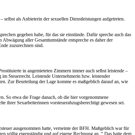
selbst als Anbieterin der sexuellen Dienstleistungen aufgetreten.
rsprechen gegeben habe, für das sie einstünde. Dafür spreche auch das
e. In Abwägung aller Gesamtumstände entspreche es daher der
 Ende zuzurechnen sind.
ostituierte in angemieteten Zimmern immer auch selbst leistende –
g im Steuerrecht. Leistende Unternehmerin bzw. leistender
rten. Zur Beurteilung der Lage komme es maßgeblich darauf an, wie
ien. So etwa die Frage danach, ob die hier vorgenommene
te ihrer Sexarbeiterinnen vorsteuerabzugsberechtigt gewesen sei.
zsteuer ausgenommen hatte, verneinte der BFH. Maßgeblich war für
en völlig eigenständig und auf eigene Rechnung an. “ Das hatte dem