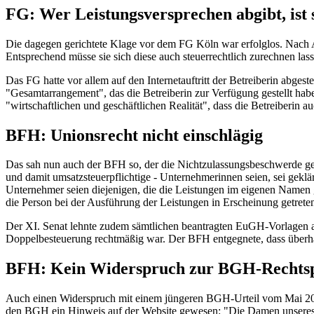
FG: Wer Leistungsversprechen abgibt, ist
Die dagegen gerichtete Klage vor dem FG Köln war erfolglos. Nach Auf
Entsprechend müsse sie sich diese auch steuerrechtlich zurechnen lass
Das FG hatte vor allem auf den Internetauftritt der Betreiberin abges
"Gesamtarrangement", das die Betreiberin zur Verfügung gestellt habe
"wirtschaftlichen und geschäftlichen Realität", dass die Betreiberin 
BFH: Unionsrecht nicht einschlägig
Das sah nun auch der BFH so, der die Nichtzulassungsbeschwerde gege
und damit umsatzsteuerpflichtige - Unternehmerinnen seien, sei geklä
Unternehmer seien diejenigen, die die Leistungen im eigenen Namen 
die Person bei der Ausführung der Leistungen in Erscheinung getrete
Der XI. Senat lehnte zudem sämtlichen beantragten EuGH-Vorlagen ab
Doppelbesteuerung rechtmäßig war. Der BFH entgegnete, dass überhaup
BFH: Kein Widerspruch zur BGH-Rechts
Auch einen Widerspruch mit einem jüngeren BGH-Urteil vom Mai 2022
den BGH ein Hinweis auf der Website gewesen: "Die Damen unseres H