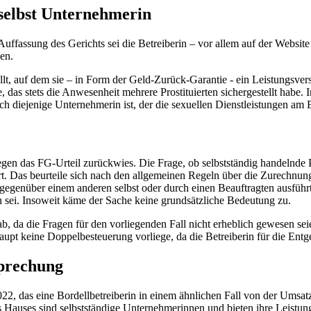
 selbst Unternehmerin
fassung des Gerichts sei die Betreiberin – vor allem auf der Website – 
en.
tellt, auf dem sie – in Form der Geld-Zurück-Garantie - ein Leistungsve
, das stets die Anwesenheit mehrere Prostituierten sichergestellt hab
auch diejenige Unternehmerin ist, der die sexuellen Dienstleistungen am
n das FG-Urteil zurückwies. Die Frage, ob selbstständig handelnde Pr
rt. Das beurteile sich nach den allgemeinen Regeln über die Zurechnun
gegenüber einem anderen selbst oder durch einen Beauftragten ausfüh
n sei. Insoweit käme der Sache keine grundsätzliche Bedeutung zu.
, da die Fragen für den vorliegenden Fall nicht erheblich gewesen se
t keine Doppelbesteuerung vorliege, da die Betreiberin für die Entgel
prechung
, das eine Bordellbetreiberin in einem ähnlichen Fall von der Umsat
auses sind selbstständige Unternehmerinnen und bieten ihre Leistung