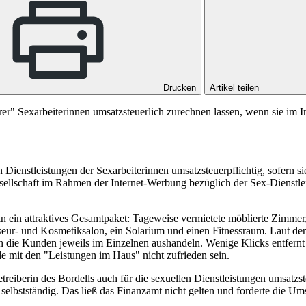
Drucken
Artikel teilen
ihrer" Sexarbeiterinnen umsatzsteuerlich zurechnen lassen, wenn sie i
en Dienstleistungen der Sexarbeiterinnen umsatzsteuerpflichtig, sofern 
sellschaft im Rahmen der Internet-Werbung bezüglich der Sex-Dienstl
erin ein attraktives Gesamtpaket: Tageweise vermietete möblierte Zimm
iseur- und Kosmetiksalon, ein Solarium und einen Fitnessraum. Laut de
en die Kunden jeweils im Einzelnen aushandeln. Wenige Klicks entfernt 
e mit den "Leistungen im Haus" nicht zufrieden sein.
etreiberin des Bordells auch für die sexuellen Dienstleistungen umsatzst
selbstständig. Das ließ das Finanzamt nicht gelten und forderte die Ums