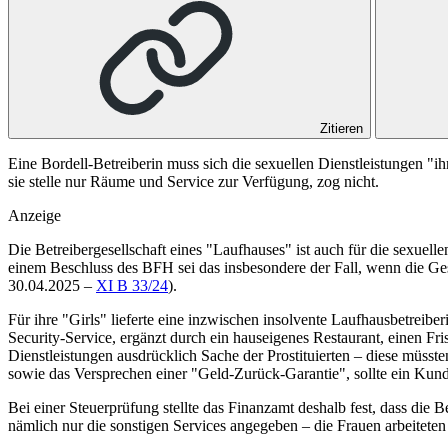
Zitieren
Eine Bordell-Betreiberin muss sich die sexuellen Dienstleistungen "
sie stelle nur Räume und Service zur Verfügung, zog nicht.
Anzeige
Die Betreibergesellschaft eines "Laufhauses" ist auch für die sexuell
einem Beschluss des BFH sei das insbesondere der Fall, wenn die Ge
30.04.2025 –
XI B 33/24
).
Für ihre "Girls" lieferte eine inzwischen insolvente Laufhausbetreib
Security-Service, ergänzt durch ein hauseigenes Restaurant, einen Fr
Dienstleistungen ausdrücklich Sache der Prostituierten – diese müsst
sowie das Versprechen einer "Geld-Zurück-Garantie", sollte ein Kund
Bei einer Steuerprüfung stellte das Finanzamt deshalb fest, dass die B
nämlich nur die sonstigen Services angegeben – die Frauen arbeiteten 