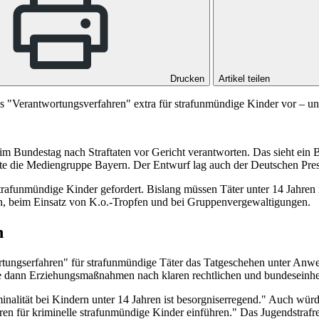
Drucken
Artikel teilen
s "Verantwortungsverfahren" extra für strafunmündige Kinder vor – und 
 Bundestag nach Straftaten vor Gericht verantworten. Das sieht ein B
ete die Mediengruppe Bayern. Der Entwurf lag auch der Deutschen Pre
trafunmündige Kinder gefordert. Bislang müssen Täter unter 14 Jahren n
n, beim Einsatz von K.o.-Tropfen und bei Gruppenvergewaltigungen.
n
rtungserfahren" für strafunmündige Täter das Tatgeschehen unter Anwe
olle dann Erziehungsmaßnahmen nach klaren rechtlichen und bundeseinh
minalität bei Kindern unter 14 Jahren ist besorgniserregend." Auch w
ren für kriminelle strafunmündige Kinder einführen." Das Jugendstraf