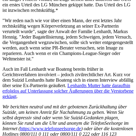
ein erstes Urteil des LG München gekippt hatte. Das Urteil des LG
ist inzwischen rechtskräftig.*
"Wir reden nach wie vor über einen Mann, der erst letztes Jahr
rechtskräftig wegen Körperverletzung an seiner Ex-Partnerin
verurteilt wurde", sagte der Anwalt der Familie Lenhardt, Markus
Hennig. "Jeder Bagatellisierung, jedem Schweigen, jedem Versuch,
die Vergangenheit wegzuwischen, sollte sich weiter entgegengestellt
werden, auch wenn seine PR-Berater versuchen, sein Image zu
reparieren. Auch wenn er ein Champions-League-Sieger oder
Weltmeister ist."
Auch im Fall Lenhardt war Boateng bereits früher in
Gerichtsverfahren involviert – jedoch zivilrechtlicher Art. Kurz vor
dem Suizid Lenhardts hatte Boateng sich in einem Interview abfällig
über seine Ex-Partnerin geäußert.
Lenhardts Mutter hatte daraufhin
erfolglos auf Unterlassung solcher Äußerungen über die Verstorbene
geklagt
.
Wir berichten neutral und mit der gebotenen Zurückhaltung über
Suizide, um keinen Anreiz für Nachahmung zu geben. Wenn Sie
selbst depressiv sind oder wenn Sie Suizid-Gedanken plagen,
können Sie rund um die Uhr und anonym die TelefonSeelsorge im
Internet (
https://www.telefonseelsorge.de
) oder über die kostenlosen
Hotlines 0800/111 0 111 oder 0800/111 0 222 oder 116 123