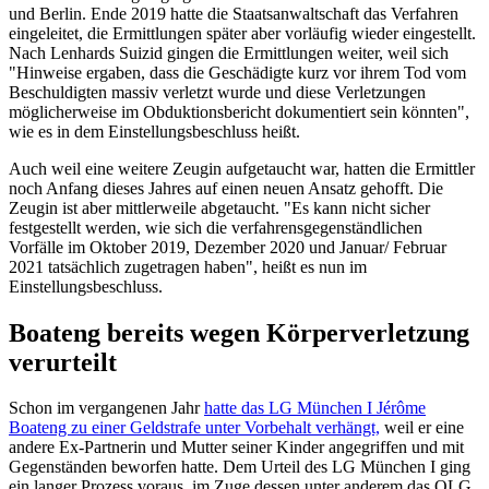
und Berlin. Ende 2019 hatte die Staatsanwaltschaft das Verfahren
eingeleitet, die Ermittlungen später aber vorläufig wieder eingestellt.
Nach Lenhards Suizid gingen die Ermittlungen weiter, weil sich
"Hinweise ergaben, dass die Geschädigte kurz vor ihrem Tod vom
Beschuldigten massiv verletzt wurde und diese Verletzungen
möglicherweise im Obduktionsbericht dokumentiert sein könnten",
wie es in dem Einstellungsbeschluss heißt.
Auch weil eine weitere Zeugin aufgetaucht war, hatten die Ermittler
noch Anfang dieses Jahres auf einen neuen Ansatz gehofft. Die
Zeugin ist aber mittlerweile abgetaucht. "Es kann nicht sicher
festgestellt werden, wie sich die verfahrensgegenständlichen
Vorfälle im Oktober 2019, Dezember 2020 und Januar/ Februar
2021 tatsächlich zugetragen haben", heißt es nun im
Einstellungsbeschluss.
Boateng bereits wegen Körperverletzung
verurteilt
Schon im vergangenen Jahr
hatte das LG München I Jérôme
Boateng zu einer Geldstrafe unter Vorbehalt verhängt,
weil er eine
andere Ex-Partnerin und Mutter seiner Kinder angegriffen und mit
Gegenständen beworfen hatte. Dem Urteil des LG München I ging
ein langer Prozess voraus, im Zuge dessen unter anderem das OLG