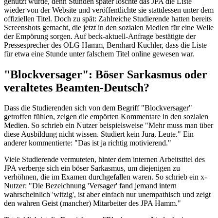
genutzt wurde, denn Stunden später löschte das JPA die Liste
wieder von der Website und veröffentlichte sie stattdessen unter dem
offiziellen Titel. Doch zu spät: Zahlreiche Studierende hatten bereits
Screenshots gemacht, die jetzt in den sozialen Medien für eine Welle
der Empörung sorgen. Auf beck-aktuell-Anfrage bestätigte der
Pressesprecher des OLG Hamm, Bernhard Kuchler, dass die Liste
für etwa eine Stunde unter falschem Titel online gewesen war.
"Blockversager": Böser Sarkasmus oder
veraltetes Beamten-Deutsch?
Dass die Studierenden sich von dem Begriff "Blockversager"
getroffen fühlen, zeigen die empörten Kommentare in den sozialen
Medien. So schrieb ein Nutzer beispielsweise "Mehr muss man über
diese Ausbildung nicht wissen. Studiert kein Jura, Leute." Ein
anderer kommentierte: "Das ist ja richtig motivierend."
Viele Studierende vermuteten, hinter dem internen Arbeitstitel des
JPA verberge sich ein böser Sarkasmus, um diejenigen zu
verhöhnen, die im Examen durchgefallen waren. So schrieb ein x-
Nutzer: "Die Bezeichnung 'Versager' fand jemand intern
wahrscheinlich 'witzig', ist aber einfach nur unempathisch und zeigt
den wahren Geist (mancher) Mitarbeiter des JPA Hamm."