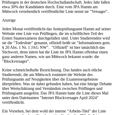
Prüfungen in der deutschen Hochschullandschaft. Jedes Jahr fallen
etwa 30% der Kandidaten durch. Eine vom JPA Hamm am
Mittwoch versehentlich veröffentlichte Liste nennt sie "Versager".
Anzeige
Jeden Monat veröffentlicht das Justizprüfungsamt Hamm auf seiner
Website eine Liste von Prüflingen, die im schriftlichen Teil des
Ersten Staatsexamens durchgefallen sind. Unter Studierenden wird
sie die "Todesliste" genannt, offiziell heißt sie "Informationen gem.
§ 20 Abs. 1 Nr. 1 JAG NW". "Offiziell" ist hier tatsächlich das
Stichwort, denn intern hat die Liste im JPA Hamm offenbar einen
ganz anderen Namen, wie am Mittwoch bekannt wurde: die
"Blockversager".
Keine schmeichelhafte Bezeichnung. Das fanden auch etliche
Studierende, die am Mittwoch routiniert die Website des
Prüfungsamts auf Neuigkeiten über die Examensergebnisse
überprüften. Was sie dabei gefunden haben, hat eine hitzige Debatte
über Wertschätzung und Verständnis zwischen Prüflingen und
Prüfungsamt ausgelöst. Das JPA Hamm hatte die Liste dieses Mal
unter dem Dateinamen "Internet Blockversager April 2024"
veröffentlicht.
Ein Versehen, bei dem wohl der interne "Arbeits-Titel" der Liste