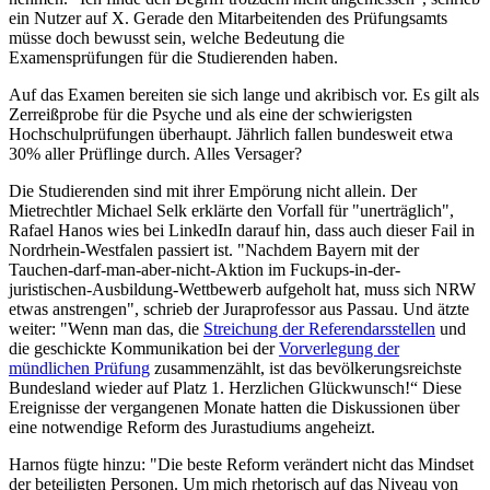
ein Nutzer auf X. Gerade den Mitarbeitenden des Prüfungsamts
müsse doch bewusst sein, welche Bedeutung die
Examensprüfungen für die Studierenden haben.
Auf das Examen bereiten sie sich lange und akribisch vor. Es gilt als
Zerreißprobe für die Psyche und als eine der schwierigsten
Hochschulprüfungen überhaupt. Jährlich fallen bundesweit etwa
30% aller Prüflinge durch. Alles Versager?
Die Studierenden sind mit ihrer Empörung nicht allein. Der
Mietrechtler Michael Selk erklärte den Vorfall für "unerträglich",
Rafael Hanos wies bei LinkedIn darauf hin, dass auch dieser Fail in
Nordrhein-Westfalen passiert ist. "Nachdem Bayern mit der
Tauchen-darf-man-aber-nicht-Aktion im Fuckups-in-der-
juristischen-Ausbildung-Wettbewerb aufgeholt hat, muss sich NRW
etwas anstrengen", schrieb der Juraprofessor aus Passau. Und ätzte
weiter: "Wenn man das, die
Streichung der Referendarsstellen
und
die geschickte Kommunikation bei der
Vorverlegung der
mündlichen Prüfung
zusammenzählt, ist das bevölkerungsreichste
Bundesland wieder auf Platz 1. Herzlichen Glückwunsch!“ Diese
Ereignisse der vergangenen Monate hatten die Diskussionen über
eine notwendige Reform des Jurastudiums angeheizt.
Harnos fügte hinzu: "Die beste Reform verändert nicht das Mindset
der beteiligten Personen. Um mich rhetorisch auf das Niveau von