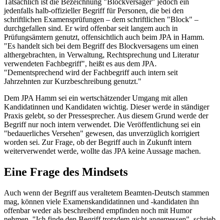
Tatsächlich ist die Bezeichnung "Blockversager" jedoch ein
jedenfalls halb-offizieller Begriff für Personen, die bei den
schriftlichen Examensprüfungen – dem schriftlichen "Block" –
durchgefallen sind. Er wird offenbar seit langem auch in
Prüfungsämtern genutzt, offensichtlich auch beim JPA in Hamm.
"Es handelt sich bei dem Begriff des Blockversagens um einen
althergebrachten, in Verwaltung, Rechtsprechung und Literatur
verwendeten Fachbegriff", heißt es aus dem JPA.
"Dementsprechend wird der Fachbegriff auch intern seit
Jahrzehnten zur Kurzbeschreibung genutzt."
Dem JPA Hamm sei ein wertschätzender Umgang mit allen
Kandidatinnen und Kandidaten wichtig. Dieser werde in ständiger
Praxis gelebt, so der Pressesprecher. Aus diesem Grund werde der
Begriff nur noch intern verwendet. Die Veröffentlichung sei ein
"bedauerliches Versehen" gewesen, das unverzüglich korrigiert
worden sei. Zur Frage, ob der Begriff auch in Zukunft intern
weiterverwendet werde, wollte das JPA keine Aussage machen.
Eine Frage des Mindsets
Auch wenn der Begriff aus veraltetem Beamten-Deutsch stammen
mag, können viele Examenskandidatinnen und -kandidaten ihn
offenbar weder als beschreibend empfinden noch mit Humor
nehmen. "Ich finde den Begriff trotzdem nicht angemessen", schrieb