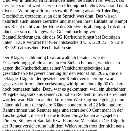
Und wer in deutschen Binsenweisheiten bewandert ist, weiß, dass
des Talers nicht wert ist, wer den Pfennig nicht ehrt. Zwar sind dank
diverser Währungsreformen sowohl Pfennig als auch Taler längst
Geschichte, trotzdem ist an dem Spruch was dran. Das wissen
natürlich auch unsere Gerichte und machen ihren Einsatz im Kampf
ums Recht nicht von der Höhe des Streitwerts abhängig. Trotzdem
bitten sie von der klageweise Geltendmachung von
Bagatellforderungen, die das SG Karlsruhe jüngst bei Beiträgen
unter 1 EUR verortet hat (Gerichtsbescheid v. 5.12.​2025 – S 12 R
2875/25) abzusehen. Recht haben sie!
Der Kläger, fachkundig bzw. anwaltlich beraten, wie die
Entscheidungsgründe an mehreren Stellen betonen, wendet sich
gegen die Nacherhebung seiner Versicherungsbeiträge zur
gesetzlichen Pflegeversicherung für den Monat Juli 2025, die die
beklagte Trägerin der gesetzlichen Rentenversicherung zwar
gesetzeskonform, aber verfassungswidrig um einmalig 80 Cent zu
hoch bemessen habe. Dazu war es gekommen, weil ein überhöhter
Pflegebeitragssatz aus seinem zu hohen Rentenbruttowert errechnet
worden war. Hätte man den korrekten Wert zugrunde gelegt, dann
hätten nicht nur der spätere Kläger, sondern rund 22 Mio. andere
Rentnerinnen und Rentner sage und schreibe 80 Cent mehr in der
Tasche gehabt, die sie für die tollsten Dinge hätten ausgegeben
können, Stichwort Sanifair bzw. Espresso Macchiato. Die Trägerin
der Rentenversicherung half dem Widerspruch trotz der nicht ganz