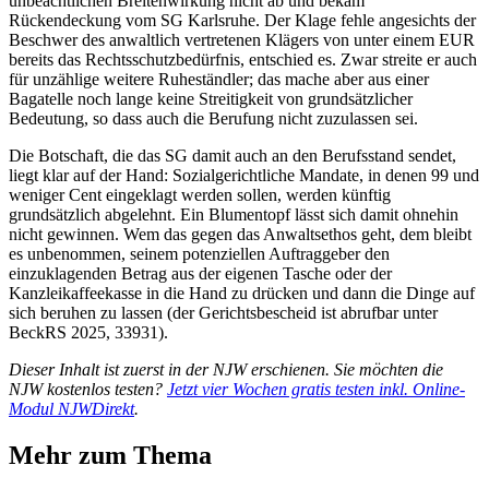
unbeachtlichen Breitenwirkung nicht ab und bekam
Rückendeckung vom SG Karlsruhe. Der Klage fehle angesichts der
Beschwer des anwaltlich vertretenen Klägers von unter einem EUR
bereits das Rechtsschutzbedürfnis, entschied es. Zwar streite er auch
für unzählige weitere Ruheständler; das mache aber aus einer
Bagatelle noch lange keine Streitigkeit von grundsätzlicher
Bedeutung, so dass auch die Berufung nicht zuzulassen sei.
Die Botschaft, die das SG damit auch an den Berufsstand sendet,
liegt klar auf der Hand: Sozialgerichtliche Mandate, in denen 99 und
weniger Cent eingeklagt werden sollen, werden künftig
grundsätzlich abgelehnt. Ein Blumentopf lässt sich damit ohnehin
nicht gewinnen. Wem das gegen das Anwaltsethos geht, dem bleibt
es unbenommen, seinem potenziellen Auftraggeber den
einzuklagenden Betrag aus der eigenen Tasche oder der
Kanzleikaffeekasse in die Hand zu drücken und dann die Dinge auf
sich beruhen zu lassen (der Gerichtsbescheid ist abrufbar unter
BeckRS 2025, 33931).
Dieser Inhalt ist zuerst in der NJW erschienen. Sie möchten die
NJW kostenlos testen?
Jetzt vier Wochen gratis testen inkl. Online-
Modul NJWDirekt
.
Mehr zum Thema