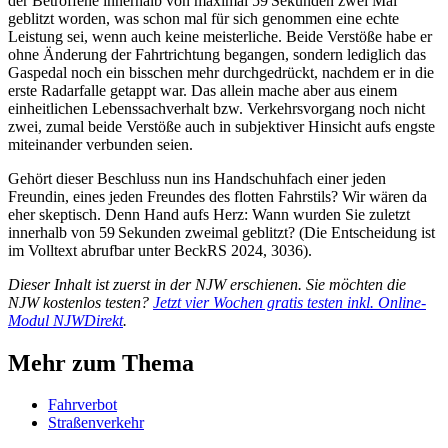
der Betroffene innerhalb von maximal 59 Sekunden zwei Mal
geblitzt worden, was schon mal für sich genommen eine echte
Leistung sei, wenn auch keine meisterliche. Beide Verstöße habe er
ohne Änderung der Fahrtrichtung begangen, sondern lediglich das
Gaspedal noch ein bisschen mehr durchgedrückt, nachdem er in die
erste Radarfalle getappt war. Das allein mache aber aus einem
einheitlichen Lebenssachverhalt bzw. Verkehrsvorgang noch nicht
zwei, zumal beide Verstöße auch in subjektiver Hinsicht aufs engste
miteinander verbunden seien.
Gehört dieser Beschluss nun ins Handschuhfach einer jeden
Freundin, eines jeden Freundes des flotten Fahrstils? Wir wären da
eher skeptisch. Denn Hand aufs Herz: Wann wurden Sie zuletzt
innerhalb von 59 Sekunden zweimal geblitzt? (Die Entscheidung ist
im Volltext abrufbar unter BeckRS 2024, 3036).
Dieser Inhalt ist zuerst in der NJW erschienen. Sie möchten die
NJW kostenlos testen?
Jetzt vier Wochen gratis testen inkl. Online-
Modul NJWDirekt
.
Mehr zum Thema
Fahrverbot
Straßenverkehr