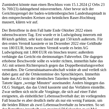
Zumindest könnte man einen Beschluss vom 15.1.​2024 (2 Orbs 23
Ss 769/23) dahingehend missverstehen. Aber bevor sich der
Gerichtssprengel der baden-württembergischen Landeshauptstadt in
den entsprechenden Kreisen zur heimlichen Raser-Hochburg
mausert, klären wir auf.
Der Betroffene in dem Fall hatte Ende Oktober 2022 einen
rabenschwarzen Tag. Erst wurde er in Ludwigsburg innerorts mit
80 km/h geblitzt, sehr kurz darauf mit gut 150 km/h außerorts. Für
den ersten Verstoß kassierte er im Dezember 2022 eine Geldbuße
von 180 EUR; beim zweiten Verstoß wurde es beim AG
Ludwigsburg mit 1.800 EUR ein bisschen teurer; außerdem
verhängte das Gericht ein dreimonatiges Fahrverbot. Die dagegen
erhobene Beschwerde sollte es wieder richten, immerhin habe das
AG mit seinem Richterspruch gegen das Doppelbestrafungsverbot
verstoßen. Die Generalstaatsanwaltschaft winkte ab und verließ sich
dabei ganz auf die Ortskenntnisse des Spruchkörpers. Immerhin
hatte das AG trotz der identischen Tatzeiten festgestellt, beide
Tatorte lägen „wenige Minuten“ auseinander. Anders hingegen das
OLG Stuttgart, das das Urteil kassierte und das Verfahren einstellte.
Zwar stellten sich nicht alle Vorgänge, die sich auf einer Fahrt
ereigneten, als einheitlicher Lebenssachverhalt dar; im vorliegenden
Fall brauche es aber deutlich mehr als nur ein wenig Fantasie, um
die beiden Blitzer als zwei Lebenssachverhalte zu bewerten. So sei