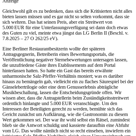
Anzeige
Gleichwohl gilt es zu bedenken, dass sich die Kritisierten nicht alles
bieten lassen müssen und es gar nicht so selten vorkommt, dass sie
sich wehren. Das hat seinen Preis, aber ein Streitwert von
5.000 EUR für eine Unterlassungsverfügung sei dann doch etwas
des Guten zu viel, meinte etwa jüngst das LG Berlin II (Beschl. v.
7.8.​2025 – 27 O 262/25 eV).
Eine Berliner Restaurantbesitzerin wollte der späteren
Antragsgegnerin, Betreiberin eines Bewertungsportals, die
Veröffentlichung negativer Sternebewertungen untersagen lassen,
die unzufriedene Gäste ihres Etablissements auf dem Portal
hinterlassen hatten. So hatte ein Gast das bereits erwähnte
unharmonische Salz-Pfeffer-Verhältnis moniert; was es darüber
hinaus zu bemängeln gab, vielleicht ein zu flaches Säurespiel bei der
Gänselebertrilogie oder eine dem Genusserlebnis abträgliche
Musikbeschallung, lassen die Entscheidungsgründe offen. Wir
wissen aber, dass die Antragstellerin beim Zuständigkeitsstreitwert
ordentlich hinlangte und 5.000 EUR veranschlagte. Um den
Interessen der Beteiligten gerecht zu werden, bemühte sich das
Gericht zunächst um Aufklärung, wie die Gastronomin zu diesem
Wert gekommen sei. Der war ihr wohl selbst ein Rätsel, zumindest
blieb sie die Antwort schuldig und kassierte daraufhin eine Abfuhr
vom LG. Das wollte nämlich nicht so recht einsehen, inwiefern ein