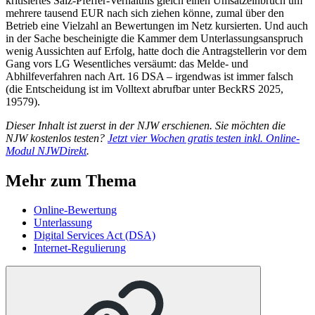
kritisiertes Salz-Pfeffer-Verhältnis gleich einen Umsatzeinbruch um
mehrere tausend EUR nach sich ziehen könne, zumal über den
Betrieb eine Vielzahl an Bewertungen im Netz kursierten. Und auch
in der Sache bescheinigte die Kammer dem Unterlassungsanspruch
wenig Aussichten auf Erfolg, hatte doch die Antragstellerin vor dem
Gang vors LG Wesentliches versäumt: das Melde- und
Abhilfeverfahren nach Art. 16 DSA – irgendwas ist immer falsch
(die Entscheidung ist im Volltext abrufbar unter BeckRS 2025,
19579).
Dieser Inhalt ist zuerst in der NJW erschienen. Sie möchten die
NJW kostenlos testen?
Jetzt vier Wo­chen gra­tis tes­ten inkl. On­line-
Modul NJW­Di­rekt
.
Mehr zum Thema
Online-Bewertung
Unterlassung
Digital Services Act (DSA)
Internet-Regulierung