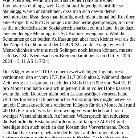
Wie ist es aber, wenn man sich statt einer Haftstrafe einen
Jugendarrest einfängt, weil Gericht und Jugendgerichtshilfe so
blauäugig waren anzunehmen, dass man sich davon derart
beeindrucken lässt, dass man künftig noch nicht einmal bei Rot über
eine Ampel huscht? Der junge Grundsicherungsempfänger, mit dem
es die niedersächsische Sozialgerichtsbarkeit zu tun hatte, hatte dazu
eine eindeutige Meinung, das SG Braunschweig auch. Weil die
Schnittmenge der beiden Auffassungen aber noch kleiner war als die
der Ampel-Koalition und der CDU/CSU zu der Frage, wieviel
Menschlichkeit wir uns nach Solingen noch leisten können, musste
sich das LSG Niedersachsen-Bremen damit befassen (Urt. v. 20.6.​
2024 – L 11 AS 117/24).
Der Kläger wurde 2019 zu einem zweiwöchigen Jugendarrest
verdonnert, den er vom 17.7. bis 31.7.​2019 absaß. Während dieser
Zeit bezog er Leistungen nach dem SGB II in Höhe von 844 EUR
pro Monat und hätte die auch in jenem Juli in voller Höhe kassiert,
wenn ihn sein Betreuer nicht beim Leistungsträger verpetzt hätte.
Und der forderte nach persönlicher Anhörung des möglicherweise
um ein Damaskuserlebnis reicheren Klägers für den Monat Juli rund
400 EUR zurück, was bei dem wenig verwunderlich auf noch
weniger Verständnis stieß. Auf seinen Widerspruch hin reduzierte
die Behörde die Erstattungsforderung auf knapp 374 EUR und
beteiligte sich auch noch an den Kosten des Vorverfahrens. Doch
statt dankbar zu sein, beharrte der Kläger auf den ungekürzten