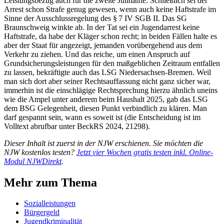
Leistungsbezug auch für die zweite Julihälfte. Schließlich sei der
Arrest schon Strafe genug gewesen, wenn auch keine Haftstrafe im
Sinne der Ausschlussregelung des § 7 IV SGB II. Das SG
Braunschweig winkte ab. In der Tat sei ein Jugendarrest keine
Haftstrafe, da habe der Kläger schon recht; in beiden Fällen halte es
aber der Staat für angezeigt, jemanden vorübergehend aus dem
Verkehr zu ziehen. Und das reiche, um einen Anspruch auf
Grundsicherungsleistungen für den maßgeblichen Zeitraum entfallen
zu lassen, bekräftigte auch das LSG Niedersachsen-Bremen. Weil
man sich dort aber seiner Rechtsauffassung nicht ganz sicher war,
immerhin ist die einschlägige Rechtsprechung hierzu ähnlich uneins
wie die Ampel unter anderem beim Haushalt 2025, gab das LSG
dem BSG Gelegenheit, diesen Punkt verbindlich zu klären. Man
darf gespannt sein, wann es soweit ist (die Entscheidung ist im
Volltext abrufbar unter BeckRS 2024, 21298).
Dieser Inhalt ist zuerst in der NJW erschienen. Sie möchten die
NJW kostenlos testen?
Jetzt vier Wochen gratis testen inkl. Online-
Modul NJWDirekt
.
Mehr zum Thema
Sozialleistungen
Bürgergeld
Jugendkriminalität