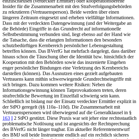
einzuschleusen (verdeckter Ermittler) oder kooperationsbereite
Insider für die Zusammenarbeit mit den Strafverfolgungsbehörden
zu rekrutieren (Vertrauensperson). Beide werden über einen
längeren Zeitraum eingesetzt und erheben vielfältige Informationen.
Dass mit der verdeckten Datengewinnung (und der Weitergabe an
die Behörde) Eingriffe in das Grundrecht auf informationelle
Selbstbestimmung verbunden sind, liegt ebenso auf der Hand wie
die Tatsache, dass die erlangten Informationen den besonders
schutzbedürftigen Kernbereich persönlicher Lebensgestaltung
betreffen können. Das
BVerfG
hat mehrfach dargelegt, dass darüber
hinaus schon die Täuschung über die Identität bzw. hinsichtlich der
Kooperation mit den Behörden sowie das inszenierte Eingehen
enger persönlicher Bindungen eine Verletzung des Kernbereichs
darstellen (können). Das Ausnutzen eines gezielt aufgebauten
Vertrauens kann mithin schwerwiegende Grundrechtseingriffe mit
sich bringen. Dazu kommen weitere Risiken: Neben die
Informationsgewinnung können Tatprovokationen treten, deren
strafrechtliche Bewertung im Einzelfall schwierig sein kann.
Schließlich ist bislang nur der Einsatz verdeckter Ermittler explizit in
der StPO geregelt (
§§ 110a–110d
). Die Zusammenarbeit mit
Vertrauenspersonen wird überwiegend auf die Generalklausel in
§
163
I
2 StPO
gestützt. Diese Praxis war seit jeher eine rechtsstaatlich
problematische Notlösung und ist angesichts der Rechtsprechung
des
BVerfG
nicht länger tragbar. Ein aktueller Referentenentwurf
des BMJ soll beide Instrumente endlich auf ein rechtlich sicheres