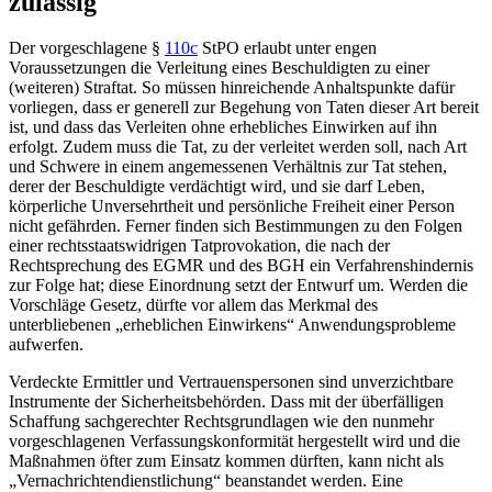
zulässig
Der vorgeschlagene
§
110c
StPO
erlaubt unter engen
Voraussetzungen die Verleitung eines Beschuldigten zu einer
(weiteren) Straftat. So müssen hinreichende Anhaltspunkte dafür
vorliegen, dass er generell zur Begehung von Taten dieser Art bereit
ist, und dass das Verleiten ohne erhebliches Einwirken auf ihn
erfolgt. Zudem muss die Tat, zu der verleitet werden soll, nach Art
und Schwere in einem angemessenen Verhältnis zur Tat stehen,
derer der Beschuldigte verdächtigt wird, und sie darf Leben,
körperliche Unversehrtheit und persönliche Freiheit einer Person
nicht gefährden. Ferner finden sich Bestimmungen zu den Folgen
einer rechtsstaatswidrigen Tatprovokation, die nach der
Rechtsprechung des
EGMR
und des
BGH
ein Verfahrenshindernis
zur Folge hat; diese Einordnung setzt der Entwurf um. Werden die
Vorschläge Gesetz, dürfte vor allem das Merkmal des
unterbliebenen „erheblichen Einwirkens“ Anwendungsprobleme
aufwerfen.
Verdeckte Ermittler und Vertrauenspersonen sind unverzichtbare
Instrumente der Sicherheitsbehörden. Dass mit der überfälligen
Schaffung sachgerechter Rechtsgrundlagen wie den nunmehr
vorgeschlagenen Verfassungskonformität hergestellt wird und die
Maßnahmen öfter zum Einsatz kommen dürften, kann nicht als
„Vernachrichtendienstlichung“ beanstandet werden. Eine