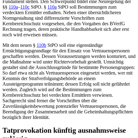
Fundament stellen. Den Schwerpunkt bildet eine Neuregelung der
§§
110a
–
110c
StPO
.
§
110a
StPO
soll Bestimmungen zum
verdeckten Ermittler enthalten. Neben einer übersichtlicheren
Normgestaltung sind differenzierte Vorschriften zum
Kernbereichsschutz vorgesehen, die den Vorgaben des
BVerfG
Rechnung tragen, deren praktische Handhabbarkeit sich aber erst
noch wird erweisen müssen.
Mit dem neuen
§
110b
StPO
soll eine eigenständige
Ermächtigungsgrundlage für den Einsatz von Vertrauenspersonen
geschaffen werden. Dessen Voraussetzungen werden konturiert, und
die Maßnahme wird unter Richtervorbehalt gestellt. Umsichtig
gestaltet sind die Ausschlussgründe für bestimmte Personengruppen:
So darf etwa nicht als Vertrauensperson eingesetzt werden, wer mit
Kenntnis der Strafverfolgungsbehörde an einem
Aussteigerprogramm teilnimmt; dessen Erfolg soll nicht gefährdet
werden. Zugleich wird auf die Bestimmungen zum
Kernbereichsschutz bei verdeckten Ermittlern verwiesen.
Sachgerecht sind ferner die Vorschriften über die
Zuverlässigkeitsbewertung potenzieller Vertrauenspersonen, die
Beendigung der Zusammenarbeit und die Geheimhaltungspflichten
bezüglich ihrer Identität.
Tatprovokation künftig ausnahmsweise