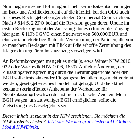
Nun mag man seine Hoffnung auf mehr Grundsatzentscheidungen
im Bau- und Architektenrecht auf die kürzlich bei den OLG auch
für dieses Rechtsgebiet eingerichteten Commercial Courts richten.
Nach § 614 S. 2 ZPO bedarf die Revision gegen deren Urteile im
ersten Rechtszug nicht der Zulassung. Indes erfordert der Zugang
hier gem. § 119b I GVG einen Streitwert von 500.000 EUR und
eine zuständigkeitsbegründende Vereinbarung der Parteien, die von
so manchem Beklagten mit Blick auf die erhoffte Zermürbung des
Klägers im regulären Instanzenzug verweigert wird.
An Reformkonzepten mangelt es nicht (s. etwa Winter NJW 2016,
922 oder Waclawik NJW 2016, 1639). Auf eine Änderung der
Zulassungsrechtsprechung durch die Berufungsgerichte oder den
BGH sollte trotz sinkender Eingangszahlen allerdings nicht vertraut
werden, gesetzgeberisches Handeln ist gefragt. Und die aktuell
geplante (geringfügige) Anhebung der Wertgrenze für
Nichtzulassungsbeschwerden ist hier das falsche Zeichen. Mehr
BGH wagen, anstatt weniger BGH ermöglichen, sollte die
Zielsetzung des Gesetzgebers sein.
Dieser Inhalt ist zuerst in der NJW erschienen. Sie möchten die
NJW kostenlos testen?
Jetzt vier Wochen gratis testen inkl. Online-
Modul NJWDirekt
.