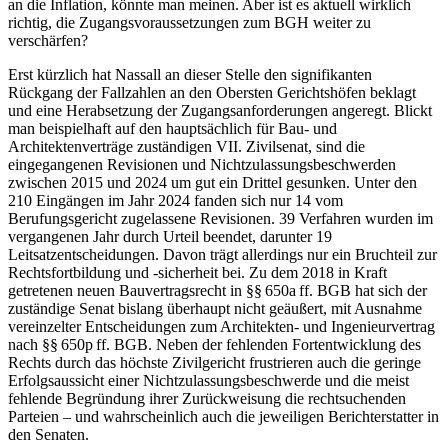
an die Inflation, könnte man meinen. Aber ist es aktuell wirklich
richtig, die Zugangsvoraussetzungen zum BGH weiter zu
verschärfen?
Erst kürzlich hat Nassall an dieser Stelle den signifikanten
Rückgang der Fallzahlen an den Obersten Gerichtshöfen beklagt
und eine Herabsetzung der Zugangsanforderungen angeregt. Blickt
man beispielhaft auf den hauptsächlich für Bau- und
Architektenverträge zuständigen VII. Zivilsenat, sind die
eingegangenen Revisionen und Nichtzulassungsbeschwerden
zwischen 2015 und 2024 um gut ein Drittel gesunken. Unter den
210 Eingängen im Jahr 2024 fanden sich nur 14 vom
Berufungsgericht zugelassene Revisionen. 39 Verfahren wurden im
vergangenen Jahr durch Urteil beendet, darunter 19
Leitsatzentscheidungen. Davon trägt allerdings nur ein Bruchteil zur
Rechtsfortbildung und -sicherheit bei. Zu dem 2018 in Kraft
getretenen neuen Bauvertragsrecht in §§ 650a ff. BGB hat sich der
zuständige Senat bislang überhaupt nicht geäußert, mit Ausnahme
vereinzelter Entscheidungen zum Architekten- und Ingenieurvertrag
nach §§ 650p ff. BGB. Neben der fehlenden Fortentwicklung des
Rechts durch das höchste Zivilgericht frustrieren auch die geringe
Erfolgsaussicht einer Nichtzulassungsbeschwerde und die meist
fehlende Begründung ihrer Zurückweisung die rechtsuchenden
Parteien – und wahrscheinlich auch die jeweiligen Berichterstatter in
den Senaten.