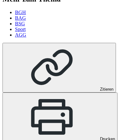
BGH
BAG
BSG
Sport
AGG
Zitieren
Drucken