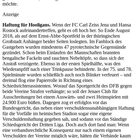
möchte.
Anzeige
Haftung für Hooligans.
Wenn der FC Carl Zeiss Jena und Hansa
Rostock aufeinandertreffen, geht es oft hoch her. So Ende August
2018, als auf dem Ernst-­Abbe-Sportfeld in der thüringischen
Großstadt An­hänger beider Seiten loslegten. Im Fanblock des
Gastgebers wurden mindestens 47 pyrotechnische Ge­genstände
gezündet. Schon beim Einlaufen der Mannschaften brannten
bengalische Fackeln und rauchten Nebeltöpfe, so dass sich der
Anstoß verzögerte. Ebenso in der ersten Spielhälfte, was den
Wieder­anpfiff nach einer Trinkpause behinderte. In der 75. und 78.
Spielminute wurden schließlich auch noch Blinker verfeuert – und
dreimal flog eine Papierrolle in Richtung eines
Schiedsrichterassistenten. Worauf das Sportgericht des DFB gegen
beide Vereine Strafen ­verhängte; so soll der Jenaer Club für
Ausschreitungen bei einem Auswärts- und zwei Heimspielen mit
24.900 Euro büßen. Dagegen zog er erfolglos vor das
Bundesgericht, das neben einer verschuldensunabhängigen Haftung
für die Vorfälle im heimischen Stadion sogar eine eigene
Verschuldenshaftung gegeben sah, und sodann vor das Ständige
Schiedsgericht der Dritten Liga. Doch auch dort fand man: Wenn
eine verbandsrechtliche Konsequenz nur nach einem eigenen
Verschulden der Vereine möglich wäre, hätten die Verbände kaum