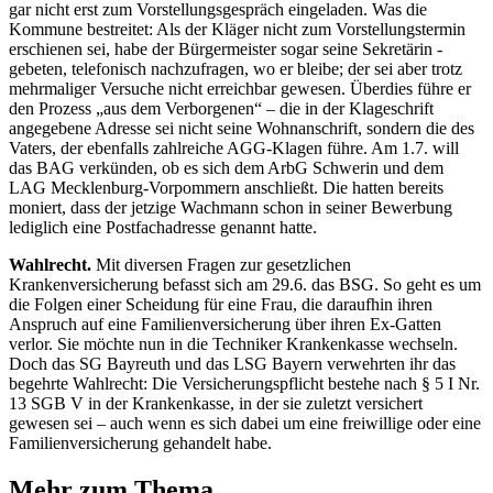
gar nicht erst zum Vorstellungsgespräch eingeladen. Was die
Kommune bestreitet: Als der Kläger nicht zum Vorstellungstermin
erschienen sei, habe der Bürgermeister sogar seine Sekretärin ­
gebeten, telefonisch nachzufragen, wo er bleibe; der sei aber trotz
mehrmaliger Versuche nicht erreichbar gewesen. Überdies führe er
den Prozess „aus dem ­Verborgenen“ – die in der Klageschrift
angegebene ­Adresse sei nicht seine Wohnanschrift, sondern die des
Vaters, der ebenfalls zahlreiche AGG-Klagen führe. Am 1.7. will
das BAG verkünden, ob es sich dem ArbG Schwerin und dem
LAG Mecklenburg-Vorpommern anschließt. Die hatten bereits
moniert, dass der jetzige Wachmann schon in seiner Bewerbung
lediglich eine Postfachadresse genannt hatte.
Wahlrecht.
Mit diversen Fragen zur gesetzlichen
Krankenversicherung befasst sich am 29.6. das BSG. So geht es um
die Folgen einer Scheidung für eine Frau, die daraufhin ihren
Anspruch auf eine Familienver­sicherung über ihren Ex-Gatten
verlor. Sie möchte nun in die Techniker Krankenkasse wechseln.
Doch das SG Bayreuth und das LSG Bayern verwehrten ihr das
begehrte Wahlrecht: Die Versicherungspflicht bestehe nach § 5 I Nr.
13 SGB V in der Krankenkasse, in der sie zuletzt versichert
gewesen sei – auch wenn es sich dabei um eine freiwillige oder eine
Familienversicherung gehandelt habe.
Mehr zum Thema