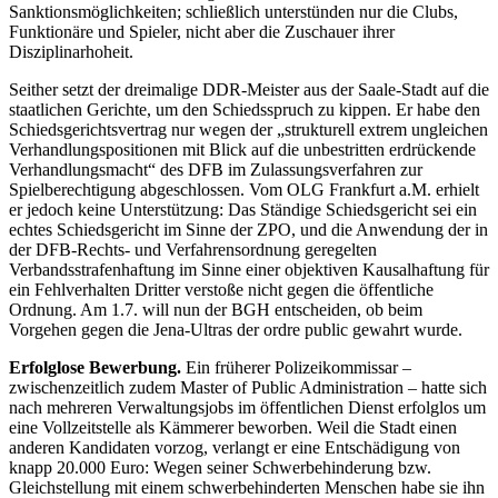
Sanktionsmöglichkeiten; schließlich unterstünden nur die Clubs,
Funktionäre und Spieler, nicht aber die Zuschauer ihrer
Disziplinarhoheit.
Seither setzt der dreimalige DDR-Meister aus der ­Saale-Stadt auf die
staatlichen Gerichte, um den Schiedsspruch zu kippen. Er habe den
Schiedsgerichtsvertrag nur wegen der „strukturell extrem ungleichen
Verhandlungspositionen mit Blick auf die unbestritten erdrückende
Verhandlungsmacht“ des DFB im Zulassungsverfahren zur
Spielberechtigung abgeschlossen. Vom OLG Frankfurt a.M. erhielt
er jedoch keine Unterstützung: Das Ständige Schiedsgericht sei ein
echtes Schiedsgericht im Sinne der ZPO, und die Anwendung der in
der DFB-Rechts- und Verfahrensordnung ge­regelten
Verbandsstrafenhaftung im Sinne einer objektiven Kausalhaftung für
ein Fehlverhalten Dritter verstoße nicht gegen die öffentliche
Ordnung. Am 1.7. will nun der BGH entscheiden, ob beim
Vorgehen gegen die Jena-Ultras der ordre public gewahrt wurde.
Erfolglose Bewerbung.
Ein früherer Polizeikommissar –
zwischenzeitlich zudem Master of Public Adminis­­tration – hatte sich
nach mehreren Verwaltungsjobs im öffentlichen Dienst erfolglos um
eine Vollzeitstelle als Kämmerer beworben. Weil die Stadt einen
anderen Kandidaten vorzog, verlangt er eine Entschädigung von
knapp 20.000 Euro: Wegen seiner Schwerbehinderung bzw.
Gleichstellung mit einem schwerbehinderten Menschen habe sie ihn