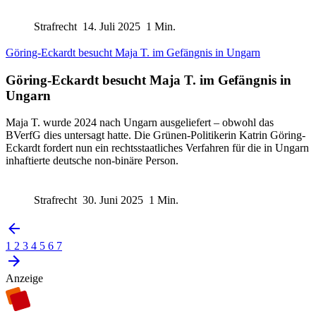
Strafrecht
14. Juli 2025
1 Min.
Göring-Eckardt besucht Maja T. im Gefängnis in Ungarn
Göring-Eckardt besucht Maja T. im Gefängnis in
Ungarn
Maja T. wurde 2024 nach Ungarn ausgeliefert – obwohl das
BVerfG dies untersagt hatte. Die Grünen-Politikerin Katrin Göring-
Eckardt fordert nun ein rechtsstaatliches Verfahren für die in Ungarn
inhaftierte deutsche non-binäre Person.
Strafrecht
30. Juni 2025
1 Min.
1
2
3
4
5
6
7
Anzeige