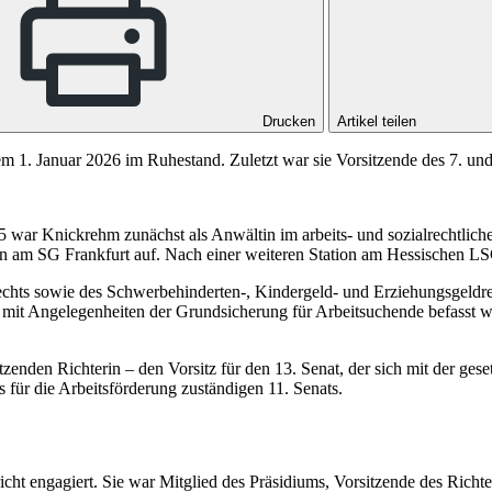
Drucken
Artikel teilen
m 1. Januar 2026 im Ruhestand. Zuletzt war sie Vorsitzende des 7. und
 war Knickrehm zunächst als Anwältin im arbeits- und sozialrechtlichen
in am SG Frankfurt auf. Nach einer weiteren Station am Hessischen L
ts sowie des Schwerbehinderten-, Kindergeld- und Erziehungsgeldrecht
r mit Angelegenheiten der Grundsicherung für Arbeitsuchende befasst w
den Richterin – den Vorsitz für den 13. Senat, der sich mit der geset
 für die Arbeitsförderung zuständigen 11. Senats.
cht engagiert. Sie war Mitglied des Präsidiums, Vorsitzende des Richt