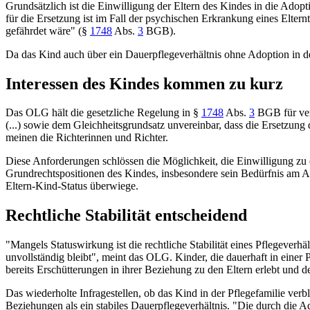
Grundsätzlich ist die Einwilligung der Eltern des Kindes in die Adopti
für die Ersetzung ist im Fall der psychischen Erkrankung eines Elter
gefährdet wäre" (
§
1748
Abs.
3
BGB
).
Da das Kind auch über ein Dauerpflegeverhältnis ohne Adoption in der
Interessen des Kindes kommen zu kurz
Das OLG hält die gesetzliche Regelung in
§
1748
Abs.
3
BGB
für ve
(...) sowie dem Gleichheitsgrundsatz unvereinbar, dass die Ersetzung
meinen die Richterinnen und Richter.
Diese Anforderungen schlössen die Möglichkeit, die Einwilligung zu e
Grundrechtspositionen des Kindes, insbesondere sein Bedürfnis am Au
Eltern-Kind-Status überwiege.
Rechtliche Stabilität entscheidend
"Mangels Statuswirkung ist die rechtliche Stabilität eines Pflegeverh
unvollständig bleibt", meint das OLG. Kinder, die dauerhaft in einer 
bereits Erschütterungen in ihrer Beziehung zu den Eltern erlebt und 
Das wiederholte Infragestellen, ob das Kind in der Pflegefamilie v
Beziehungen als ein stabiles Dauerpflegeverhältnis. "Die durch die Ad