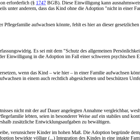
on erforderlich (
§
1747
BGB
). Diese Einwilligung kann ausnahmsweis
nteils unter anderem, dass das Kind ohne die Adoption "nicht in einer
 Pflegefamilie aufwachsen könnte, fehlt es hier an dieser gesetzliche
rfassungswidrig. Es sei mit dem "Schutz des allgemeinen Persönlichke
 der Einwilligung in die Adoption im Fall einer schweren psychischen E
rsetzen, wenn das Kind – wie hier – in einer Familie aufwachsen könne,
fwachsen in einem auch rechtlich abgesicherten und beschützen Umfeld
ältnisses nicht mit der auf Dauer angelegten Annahme vergleichbar, wesh
Pflegefamilie lebten, seien in besonderer Weise auf ein stabiles und ko
deshalb zusätzliche Entwicklungsaufgaben zu bewältigen.
erbleibe, verunsichere Kinder im hohen Maß. Die Adoption begründe d
option bewirkte völlige (...) Integration des Kindes in eine intakte Fa