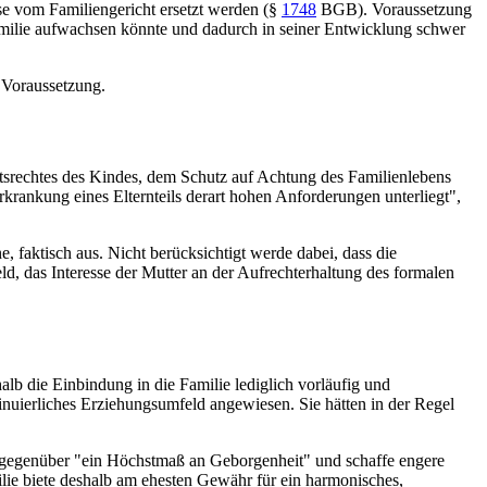
e vom Familiengericht ersetzt werden (
§
1748
BGB
). Voraussetzung
 Familie aufwachsen könnte und dadurch in seiner Entwicklung schwer
n Voraussetzung.
itsrechtes des Kindes, dem Schutz auf Achtung des Familienlebens
rkrankung eines Elternteils derart hohen Anforderungen unterliegt",
 faktisch aus. Nicht berücksichtigt werde dabei, dass die
, das Interesse der Mutter an der Aufrechterhaltung des formalen
alb die Einbindung in die Familie lediglich vorläufig und
ntinuierliches Erziehungsumfeld angewiesen. Sie hätten in der Regel
emgegenüber "ein Höchstmaß an Geborgenheit" und schaffe engere
milie biete deshalb am ehesten Gewähr für ein harmonisches,