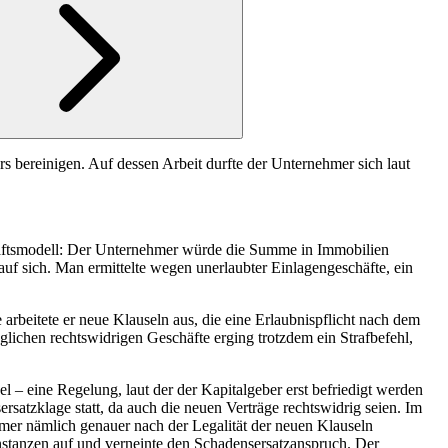
 bereinigen. Auf dessen Arbeit durfte der Unternehmer sich laut
chäftsmodell: Der Unternehmer würde die Summe in Immobilien
auf sich. Man ermittelte wegen unerlaubter Einlagengeschäfte, ein
arbeitete er neue Klauseln aus, die eine Erlaubnispflicht nach dem
ichen rechtswidrigen Geschäfte erging trotzdem ein Strafbefehl,
 – eine Regelung, laut der der Kapitalgeber erst befriedigt werden
satzklage statt, da auch die neuen Verträge rechtswidrig seien. Im
ehmer nämlich genauer nach der Legalität der neuen Klauseln
instanzen auf und verneinte den Schadensersatzanspruch. Der