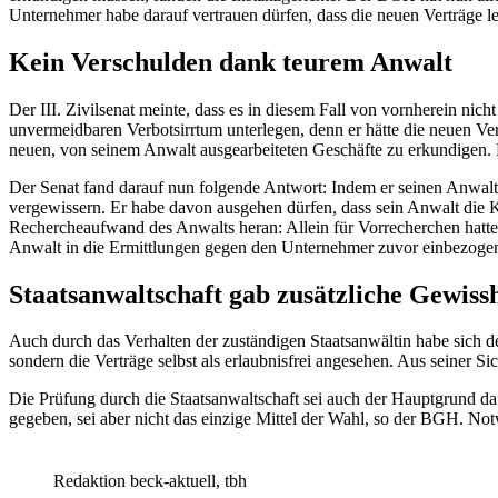
Unternehmer habe darauf vertrauen dürfen, dass die neuen Verträge le
Kein Verschulden dank teurem Anwalt
Der III. Zivilsenat meinte, dass es in diesem Fall von vornherein 
unvermeidbaren Verbotsirrtum unterlegen, denn er hätte die neuen Vert
neuen, von seinem Anwalt ausgearbeiteten Geschäfte zu erkundigen. Da
Der Senat fand darauf nun folgende Antwort: Indem er seinen Anwalt m
vergewissern. Er habe davon ausgehen dürfen, dass sein Anwalt die 
Rechercheaufwand des Anwalts heran: Allein für Vorrecherchen hatte
Anwalt in die Ermittlungen gegen den Unternehmer zuvor einbezoge
Staatsanwaltschaft gab zusätzliche Gewissh
Auch durch das Verhalten der zuständigen Staatsanwältin habe sich de
sondern die Verträge selbst als erlaubnisfrei angesehen. Aus seiner S
Die Prüfung durch die Staatsanwaltschaft sei auch der Hauptgrund da
gegeben, sei aber nicht das einzige Mittel der Wahl, so der BGH. No
Redaktion beck-aktuell, tbh