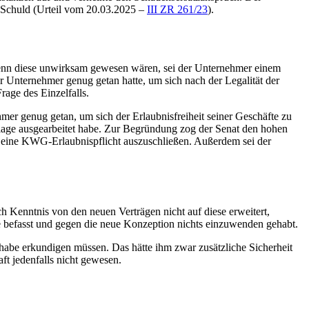
 Schuld (
Urteil vom 20.03.2025 –
III ZR 261/23
).
 wenn diese unwirksam gewesen wären, sei der Unternehmer einem
er Unternehmer genug getan hatte, um sich nach der Legalität der
rage des Einzelfalls.
mer genug getan, um sich der Erlaubnisfreiheit seiner Geschäfte zu
slage ausgearbeitet habe. Zur Begründung zog der Senat den hohen
, eine KWG-Erlaubnispflicht auszuschließen. Außerdem sei der
h Kenntnis von den neuen Verträgen nicht auf diese erweitert,
che befasst und gegen die neue Konzeption nichts einzuwenden gehabt.
 habe erkundigen müssen. Das hätte ihm zwar zusätzliche Sicherheit
ft jedenfalls nicht gewesen.