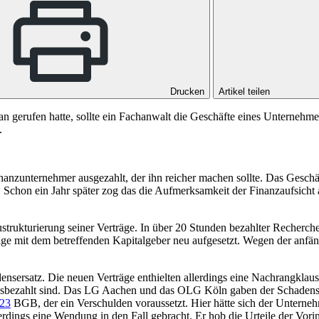
Drucken
Artikel teilen
gerufen hatte, sollte ein Fachanwalt die Geschäfte eines Unternehmers
.
Finanzunternehmer ausgezahlt, der ihn reicher machen sollte. Das Ges
 Schon ein Jahr später zog das die Aufmerksamkeit der Finanzaufsicht 
rukturierung seiner Verträge. In über 20 Stunden bezahlter Recherche 
 mit dem betreffenden Kapitalgeber neu aufgesetzt. Wegen der anfängl
ersatz. Die neuen Verträge enthielten allerdings eine Nachrangklausel
sbezahlt sind. Das
LG Aachen
und das
OLG Köln
gaben der Schadenser
23
BGB
, der ein Verschulden voraussetzt. Hier hätte sich der Untern
erdings eine Wendung in den Fall gebracht. Er hob die Urteile der Vor