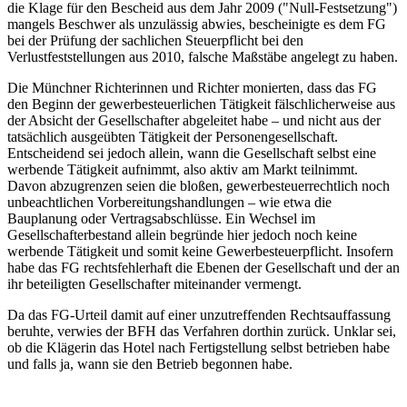
die Klage für den Bescheid aus dem Jahr 2009 ("Null-Festsetzung")
mangels Beschwer als unzulässig abwies, bescheinigte es dem FG
bei der Prüfung der sachlichen Steuerpflicht bei den
Verlustfeststellungen aus 2010, falsche Maßstäbe angelegt zu haben.
Die Münchner Richterinnen und Richter monierten, dass das FG
den Beginn der gewerbesteuerlichen Tätigkeit fälschlicherweise aus
der Absicht der Gesellschafter abgeleitet habe – und nicht aus der
tatsächlich ausgeübten Tätigkeit der Personengesellschaft.
Entscheidend sei jedoch allein, wann die Gesellschaft selbst eine
werbende Tätigkeit aufnimmt, also aktiv am Markt teilnimmt.
Davon abzugrenzen seien die bloßen, gewerbesteuerrechtlich noch
unbeachtlichen Vorbereitungshandlungen – wie etwa die
Bauplanung oder Vertragsabschlüsse. Ein Wechsel im
Gesellschafterbestand allein begründe hier jedoch noch keine
werbende Tätigkeit und somit keine Gewerbesteuerpflicht. Insofern
habe das FG rechtsfehlerhaft die Ebenen der Gesellschaft und der an
ihr beteiligten Gesellschafter miteinander vermengt.
Da das FG-Urteil damit auf einer unzutreffenden Rechtsauffassung
beruhte, verwies der BFH das Verfahren dorthin zurück. Unklar sei,
ob die Klägerin das Hotel nach Fertigstellung selbst betrieben habe
und falls ja, wann sie den Betrieb begonnen habe.