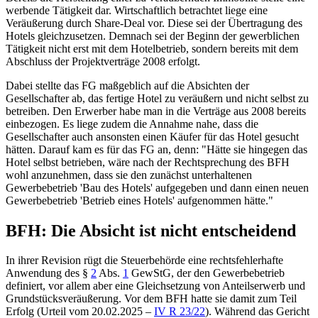
werbende Tätigkeit dar. Wirtschaftlich betrachtet liege eine
Veräußerung durch Share-Deal vor. Diese sei der Übertragung des
Hotels gleichzusetzen. Demnach sei der Beginn der gewerblichen
Tätigkeit nicht erst mit dem Hotelbetrieb, sondern bereits mit dem
Abschluss der Projektverträge 2008 erfolgt.
Dabei stellte das FG maßgeblich auf die Absichten der
Gesellschafter ab, das fertige Hotel zu veräußern und nicht selbst zu
betreiben. Den Erwerber habe man in die Verträge aus 2008 bereits
einbezogen. Es liege zudem die Annahme nahe, dass die
Gesellschafter auch ansonsten einen Käufer für das Hotel gesucht
hätten. Darauf kam es für das FG an, denn: "Hätte sie hingegen das
Hotel selbst betrieben, wäre nach der Rechtsprechung des BFH
wohl anzunehmen, dass sie den zunächst unterhaltenen
Gewerbebetrieb 'Bau des Hotels' aufgegeben und dann einen neuen
Gewerbebetrieb 'Betrieb eines Hotels' aufgenommen hätte."
BFH: Die Absicht ist nicht entscheidend
In ihrer Revision rügt die Steuerbehörde eine rechtsfehlerhafte
Anwendung des §
2
Abs.
1
GewStG, der den Gewerbebetrieb
definiert, vor allem aber eine Gleichsetzung von Anteilserwerb und
Grundstücksveräußerung. Vor dem BFH hatte sie damit zum Teil
Erfolg (Urteil vom 20.02.2025 –
IV R 23/22
). Während das Gericht